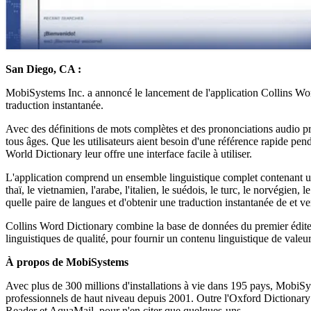
San Diego, CA :
MobiSystems Inc. a annoncé le lancement de l'application Collins Wor
traduction instantanée.
Avec des définitions de mots complètes et des prononciations audio pré
tous âges. Que les utilisateurs aient besoin d'une référence rapide pend
World Dictionary leur offre une interface facile à utiliser.
L'application comprend un ensemble linguistique complet contenant une b
thaï, le vietnamien, l'arabe, l'italien, le suédois, le turc, le norvégien, 
quelle paire de langues et d'obtenir une traduction instantanée de et v
Collins Word Dictionary combine la base de données du premier éditeur
linguistiques de qualité, pour fournir un contenu linguistique de valeur
À propos de MobiSystems
Avec plus de 300 millions d'installations à vie dans 195 pays, MobiSy
professionnels de haut niveau depuis 2001. Outre l'Oxford Dictionary
Reader et AquaMail, pour n'en citer que quelques-uns.