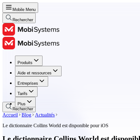
Mobile Menu
Rechercher
Produits
Produits
Aide et ressources
Aide et ressources
Entreprises
Entreprises
Tarifs
Tarifs
Plus
Rechercher
Accueil
Blog
Actualités
Le dictionnaire Collins World est disponible pour iOS
Le dictionnaire Collins World est disponib