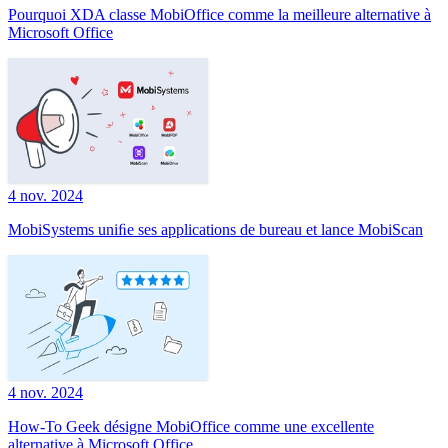
Pourquoi XDA classe MobiOffice comme la meilleure alternative à
Microsoft Office
4 nov. 2024
MobiSystems uniﬁe ses applications de bureau et lance MobiScan
4 nov. 2024
How-To Geek désigne MobiOffice comme une excellente
alternative à Microsoft Office