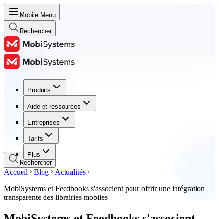
Mobile Menu
Rechercher
Produits
Produits
Aide et ressources
Aide et ressources
Entreprises
Entreprises
Tarifs
Tarifs
Plus
Rechercher
Accueil
Blog
Actualités
MobiSystems et Feedbooks s'associent pour offrir une intégration
transparente des librairies mobiles
MobiSystems et Feedbooks s'associent