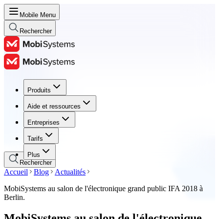
Mobile Menu
Rechercher
Produits
Produits
Aide et ressources
Aide et ressources
Entreprises
Entreprises
Tarifs
Tarifs
Plus
Rechercher
Accueil
Blog
Actualités
MobiSystems au salon de l'électronique grand public IFA 2018 à
Berlin.
MobiSystems au salon de l'électronique