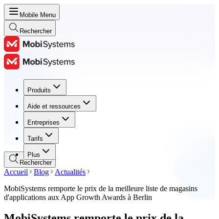
Mobile Menu
Rechercher
Produits
Produits
Aide et ressources
Aide et ressources
Entreprises
Entreprises
Tarifs
Tarifs
Plus
Rechercher
Accueil
Blog
Actualités
MobiSystems remporte le prix de la meilleure liste de magasins
d'applications aux App Growth Awards à Berlin
MobiSystems remporte le prix de la