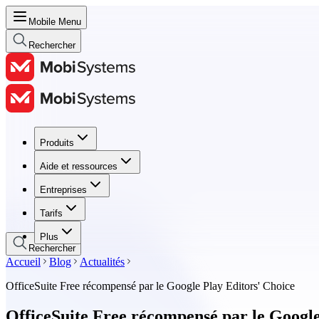
Mobile Menu
Rechercher
Produits
Produits
Aide et ressources
Aide et ressources
Entreprises
Entreprises
Tarifs
Tarifs
Plus
Rechercher
Accueil
Blog
Actualités
OfficeSuite Free récompensé par le Google Play Editors' Choice
OfficeSuite Free récompensé par le Google