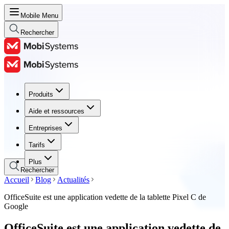
Mobile Menu
Rechercher
Produits
Produits
Aide et ressources
Aide et ressources
Entreprises
Entreprises
Tarifs
Tarifs
Plus
Rechercher
Accueil
Blog
Actualités
OfficeSuite est une application vedette de la tablette Pixel C de
Google
OfficeSuite est une application vedette de