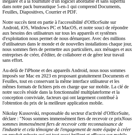
inégalée et à la fourniture d'un logiciel abordable et sans superflu
dans notre pack bureautique 5-en-1 qui comprend Documents,
Feuilles, Diapositives, Courrier et PDF.
Notre succès tient en partie à l'accessibilité d'OfficeSuite sur
Android, iOS, Windows PC et MacOS, et notre souci de répondre
aux besoins des utilisateurs sur tous les appareils et systèmes
d'exploitation nous permet de nous démarquer. Avec des millions
d'utilisateurs dans le monde et de nouvelles installations chaque jour,
nous sommes fiers de permettre aux particuliers, aux ménages et aux
entreprises de créer, d'éditer, de collaborer et de gérer leur travail
sans effort.
Au-delà de l'iPhone et des appareils Android, nous nous sommes
imposés sur Mac en 2023 en proposant gratuitement Documents et
Feuilles, tout en conservant la même interface utilisateur et les
mêmes formats de fichiers pris en charge que sur mobile. La clé de
notre succès réside dans la fonctionnalité multiplateforme et la
conception conviviale, facteurs qui ont largement contribué à
l'obtention du prix de la meilleure application mobile.
Nikolay Kussovski, responsable du secteur d'activité d'OfficeSuite,
déclare : "Nous sommes immensément fiers de recevoir ce prix
Nous
sommes immensément fiers de recevoir cette reconnaissance de
l'industrie et cela témoigne de l'engagement de notre équipe à créer
un produit robuste qui est tout aussi brillant et efficace sur mobile