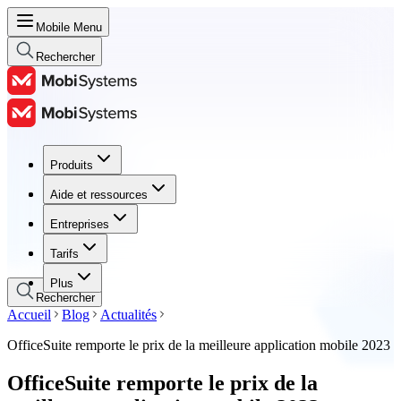
Mobile Menu
Rechercher
Produits
Produits
Aide et ressources
Aide et ressources
Entreprises
Entreprises
Tarifs
Tarifs
Plus
Rechercher
Accueil
Blog
Actualités
OfficeSuite remporte le prix de la meilleure application mobile 2023
OfficeSuite remporte le prix de la