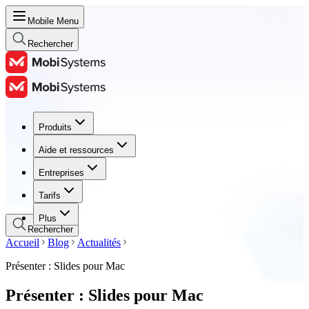
Mobile Menu
Rechercher
Produits
Produits
Aide et ressources
Aide et ressources
Entreprises
Entreprises
Tarifs
Tarifs
Plus
Rechercher
Accueil
Blog
Actualités
Présenter : Slides pour Mac
Présenter : Slides pour Mac