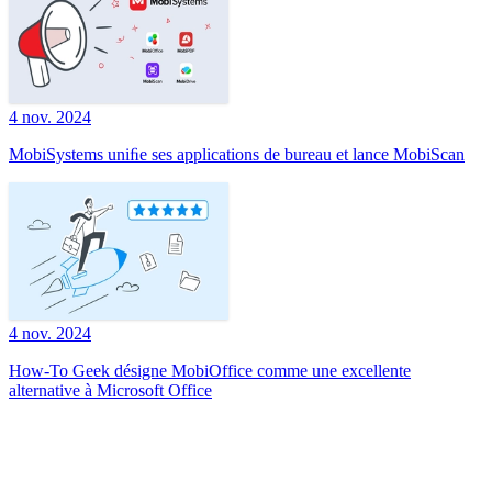
4 nov. 2024
MobiSystems uniﬁe ses applications de bureau et lance MobiScan
4 nov. 2024
How-To Geek désigne MobiOffice comme une excellente
alternative à Microsoft Office