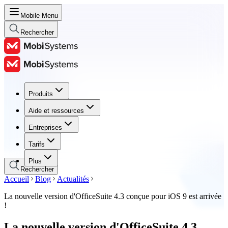
Mobile Menu
Rechercher
Produits
Produits
Aide et ressources
Aide et ressources
Entreprises
Entreprises
Tarifs
Tarifs
Plus
Rechercher
Accueil
Blog
Actualités
La nouvelle version d'OfficeSuite 4.3 conçue pour iOS 9 est arrivée
!
La nouvelle version d'OfficeSuite 4.3