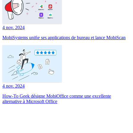
4 nov. 2024
MobiSystems uniﬁe ses applications de bureau et lance MobiScan
4 nov. 2024
How-To Geek désigne MobiOffice comme une excellente
alternative à Microsoft Office