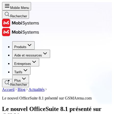
Mobile Menu
Rechercher
Produits
Produits
Aide et ressources
Aide et ressources
Entreprises
Entreprises
Tarifs
Tarifs
Plus
Rechercher
Accueil
Blog
Actualités
Le nouvel OfficeSuite 8.1 présenté sur GSMArena.com
Le nouvel OfficeSuite 8.1 présenté sur