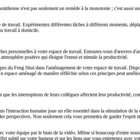
otidienne n'est pas seulement un remède à la monotonie ; c'est aussi une 
de travail. Expérimentez différentes tâches à différents moments, déplac
u travail à domicile.
ches personnelles à votre espace de travail. Entourez-vous d'œuvres d'art
tmosphère positive qui éloigne l'ennui et stimule la productivité.
cipes du Feng Shui dans l'aménagement de votre espace de travail. Disp
Un espace aménagé de manière réfléchie selon ces principes peut amélior
e les interruptions de leurs collègues affectent leur productivité, cont
mais l'interaction humaine joue un rôle essentiel dans la stimulation de la
s perspectives. Non seulement cela vous permettra de garder l'esprit stim
 votre équipe par le biais de la vidéo. Même si beaucoup d'entre nous pr
effet subtil sur votre humeur et sur les liens que vous entretenez avec v