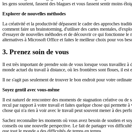
les gens sourient, fassent des blagues et vous fassent sentir moins éloi
Explorer de nouvelles méthodes
La créativité et la productivité dépassent le cadre des approches traditi
comment faire un brainstorming, d'utiliser des cartes mentales, d'explor
d'essayer de nouvelles méthodes et de découvrir ce qui fonctionne le m
alternatives à Microsoft Office et faites le meilleur choix pour vos bes
3. Prenez soin de vous
Il est très important de prendre soin de vous lorsque vous travaillez à
monde actuel du travail à distance, où les frontières sont floues, il est 
Il ne s'agit pas seulement de trouver le bon endroit pour votre ordinat
Soyez gentil avec vous-même
Il est naturel de rencontrer des moments de stagnation créative ou de se
recul par rapport à votre travail et faites quelque chose qui permett
chose qui n'a rien à voir avec le travail peut souvent mener à des perf
Sachez reconnaître les moments où vous avez besoin de soutien et soye
conseils ou une nouvelle perspective. Le fait de partager vos difficult
que tout le monde a des difficultés de temps en temps.