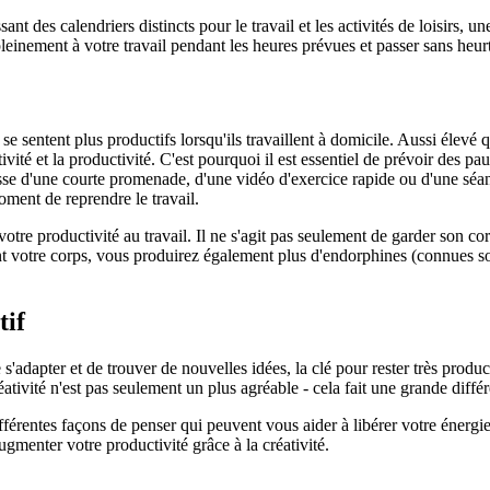
sant des calendriers distincts pour le travail et les activités de loisirs, 
leinement à votre travail pendant les heures prévues et passer sans heur
 sentent plus productifs lorsqu'ils travaillent à domicile. Aussi élevé que
ivité et la productivité. C'est pourquoi il est essentiel de prévoir des p
isse d'une courte promenade, d'une vidéo d'exercice rapide ou d'une séance
oment de reprendre le travail.
tre productivité au travail. Il ne s'agit pas seulement de garder son cor
 votre corps, vous produirez également plus d'endorphines (connues so
tif
s'adapter et de trouver de nouvelles idées, la clé pour rester très produc
éativité n'est pas seulement un plus agréable - cela fait une grande diffé
ifférentes façons de penser qui peuvent vous aider à libérer votre énerg
ugmenter votre productivité grâce à la créativité.