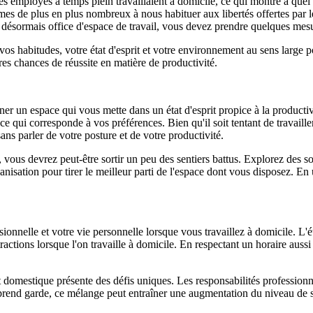
es employés à temps plein travaillaient à domicile, ce qui montre à quel
s de plus en plus nombreux à nous habituer aux libertés offertes par le t
t désormais office d'espace de travail, vous devez prendre quelques mes
r vos habitudes, votre état d'esprit et votre environnement au sens large
es chances de réussite en matière de productivité.
igner un espace qui vous mette dans un état d'esprit propice à la productivi
 qui corresponde à vos préférences. Bien qu'il soit tentant de travailler d
sans parler de votre posture et de votre productivité.
, vous devrez peut-être sortir un peu des sentiers battus. Explorez des so
anisation pour tirer le meilleur parti de l'espace dont vous disposez. En 
essionnelle et votre vie personnelle lorsque vous travaillez à domicile. L
tractions lorsque l'on travaille à domicile. En respectant un horaire auss
nt domestique présente des défis uniques. Les responsabilités profession
'y prend garde, ce mélange peut entraîner une augmentation du niveau de s