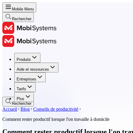
Mobile Menu
Rechercher
Produits
Produits
Aide et ressources
Aide et ressources
Entreprises
Entreprises
Tarifs
Tarifs
Plus
Rechercher
Accueil
Blog
Conseils de productivité
Comment rester productif lorsque l'on travaille à domicile
Comment rester productif lorsque l'on trav