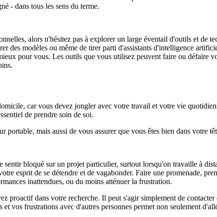
gné - dans tous les sens du terme.
onnelles, alors n'hésitez pas à explorer un large éventail d'outils et de t
er des modèles ou même de tirer parti d'assistants d'intelligence artifici
ieux pour vous. Les outils que vous utilisez peuvent faire ou défaire vo
oins.
 domicile, car vous devez jongler avec votre travail et votre vie quotidie
essentiel de prendre soin de soi.
eur portable, mais aussi de vous assurer que vous êtes bien dans votre t
 sentir bloqué sur un projet particulier, surtout lorsqu'on travaille à d
e à votre esprit de se détendre et de vagabonder. Faire une promenade, 
ormances inattendues, ou du moins atténuer la frustration.
z proactif dans votre recherche. Il peut s'agir simplement de contacte
és et vos frustrations avec d'autres personnes permet non seulement d'all