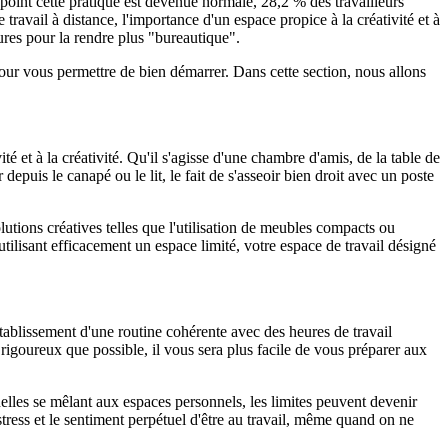
 point cette pratique est devenue normale, 28,2 % des travailleurs
ravail à distance, l'importance d'un espace propice à la créativité et à
ures pour la rendre plus "bureautique".
 pour vous permettre de bien démarrer. Dans cette section, nous allons
té et à la créativité. Qu'il s'agisse d'une chambre d'amis, de la table de
epuis le canapé ou le lit, le fait de s'asseoir bien droit avec un poste
lutions créatives telles que l'utilisation de meubles compacts ou
utilisant efficacement un espace limité, votre espace de travail désigné
'établissement d'une routine cohérente avec des heures de travail
i rigoureux que possible, il vous sera plus facile de vous préparer aux
nelles se mêlant aux espaces personnels, les limites peuvent devenir
tress et le sentiment perpétuel d'être au travail, même quand on ne