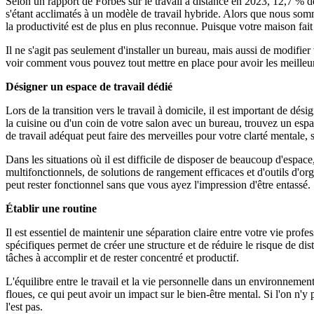
Selon un rapport de Forbes sur le travail à distance en 2023, 12,7 % d
s'étant acclimatés à un modèle de travail hybride. Alors que nous somme
la productivité est de plus en plus reconnue. Puisque votre maison fai
Il ne s'agit pas seulement d'installer un bureau, mais aussi de modifie
voir comment vous pouvez tout mettre en place pour avoir les meilleur
Désigner un espace de travail dédié
Lors de la transition vers le travail à domicile, il est important de dés
la cuisine ou d'un coin de votre salon avec un bureau, trouvez un espace
de travail adéquat peut faire des merveilles pour votre clarté mentale, 
Dans les situations où il est difficile de disposer de beaucoup d'espace
multifonctionnels, de solutions de rangement efficaces et d'outils d'org
peut rester fonctionnel sans que vous ayez l'impression d'être entassé.
Établir une routine
Il est essentiel de maintenir une séparation claire entre votre vie prof
spécifiques permet de créer une structure et de réduire le risque de dis
tâches à accomplir et de rester concentré et productif.
L'équilibre entre le travail et la vie personnelle dans un environneme
floues, ce qui peut avoir un impact sur le bien-être mental. Si l'on n
l'est pas.