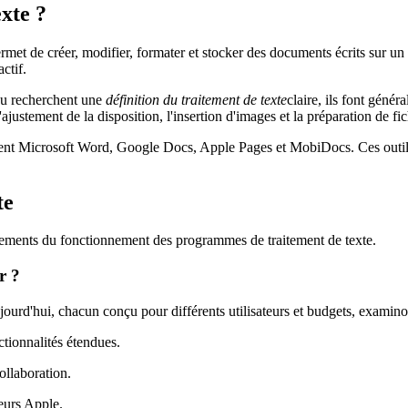
exte ?
met de créer, modifier, formater et stocker des documents écrits sur un o
ctif.
ou recherchent une
définition du traitement de texte
claire, ils font génér
 l'ajustement de la disposition, l'insertion d'images et la préparation de f
urent Microsoft Word, Google Docs, Apple Pages et MobiDocs. Ces outils
te
ondements du fonctionnement des programmes de traitement de texte.
r ?
ourd'hui, chacun conçu pour différents utilisateurs et budgets, examin
tionnalités étendues.
ollaboration.
teurs Apple.