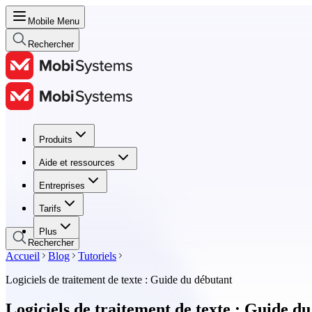
Mobile Menu
Rechercher
Produits
Produits
Aide et ressources
Aide et ressources
Entreprises
Entreprises
Tarifs
Tarifs
Plus
Rechercher
Accueil
Blog
Tutoriels
Logiciels de traitement de texte : Guide du débutant
Logiciels de traitement de texte : Guide d