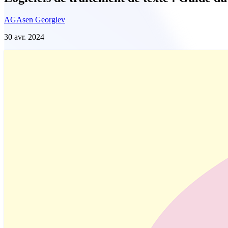
AG
Asen Georgiev
30 avr. 2024