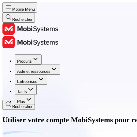
Mobile Menu
Rechercher
Produits
Produits
Aide et ressources
Aide et ressources
Entreprises
Entreprises
Tarifs
Tarifs
Plus
Rechercher
Utiliser votre compte MobiSystems pour r