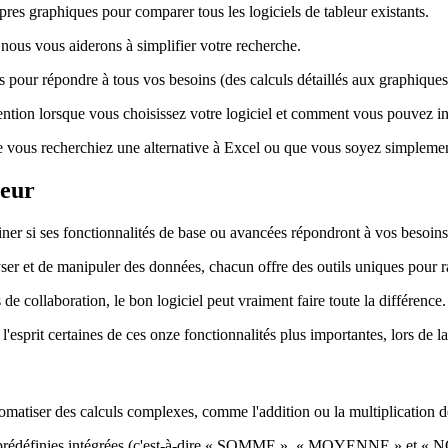
pres graphiques pour comparer tous les logiciels de tableur existants.
, nous vous aiderons à simplifier votre recherche.
ités pour répondre à tous vos besoins (des calculs détaillés aux graphiq
ntion lorsque vous choisissez votre logiciel et comment vous pouvez intég
e vous recherchiez une alternative à Excel ou que vous soyez simplement
leur
miner si ses fonctionnalités de base ou avancées répondront à vos besoins
er et de manipuler des données, chacun offre des outils uniques pour rati
de collaboration, le bon logiciel peut vraiment faire toute la différence.
'esprit certaines de ces onze fonctionnalités plus importantes, lors de la
utomatiser des calculs complexes, comme l'addition ou la multiplication 
ns prédéfinies intégrées (c'est-à-dire « SOMME », « MOYENNE » et « N