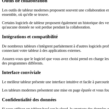
Outils de collaboration
Les outils de tableur modernes proposent souvent une collaboration en 
ensemble, où qu'elle se trouve.
Certains logiciels de tableur proposent également un historique des ver
qu'aucune donnée ne soit perdue pendant la collaboration.
Intégrations et compatibilité
De nombreux tableurs s'intègrent parfaitement à d'autres logiciels pro
connectant votre tableur à des applications externes.
Assurez-vous que le logiciel que vous avez choisi prend en charge les f
des programmes différents.
Interface conviviale
Le meilleur tableur présente une interface intuitive et facile à parcourir
Les tableurs modernes présentent une mise en page épurée et vous fourn
Confidentialité des données
Si vous utilisez un tableur basé sur le cloud, le cryptage des données e