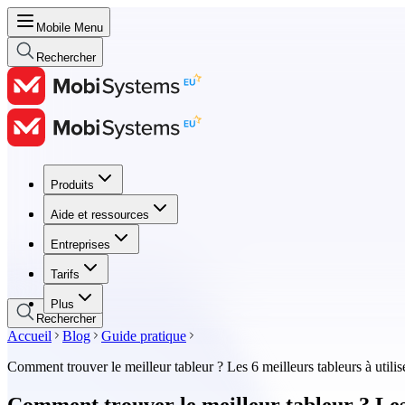
Mobile Menu
Rechercher
Produits
Produits
Aide et ressources
Aide et ressources
Entreprises
Entreprises
Tarifs
Tarifs
Plus
Rechercher
Accueil
Blog
Guide pratique
Comment trouver le meilleur tableur ? Les 6 meilleurs tableurs à utilis
Comment trouver le meilleur tableur ? Les 