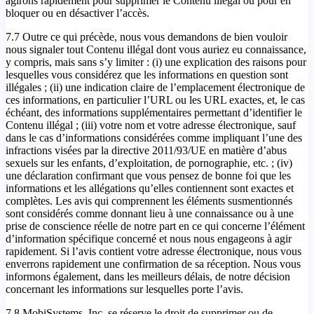
agirons rapidement pour supprimer le Contenu illégal ou pour en
bloquer ou en désactiver l’accès.
7.7 Outre ce qui précède, nous vous demandons de bien vouloir
nous signaler tout Contenu illégal dont vous auriez eu connaissance,
y compris, mais sans s’y limiter : (i) une explication des raisons pour
lesquelles vous considérez que les informations en question sont
illégales ; (ii) une indication claire de l’emplacement électronique de
ces informations, en particulier l’URL ou les URL exactes, et, le cas
échéant, des informations supplémentaires permettant d’identifier le
Contenu illégal ; (iii) votre nom et votre adresse électronique, sauf
dans le cas d’informations considérées comme impliquant l’une des
infractions visées par la directive 2011/93/UE en matière d’abus
sexuels sur les enfants, d’exploitation, de pornographie, etc. ; (iv)
une déclaration confirmant que vous pensez de bonne foi que les
informations et les allégations qu’elles contiennent sont exactes et
complètes. Les avis qui comprennent les éléments susmentionnés
sont considérés comme donnant lieu à une connaissance ou à une
prise de conscience réelle de notre part en ce qui concerne l’élément
d’information spécifique concerné et nous nous engageons à agir
rapidement. Si l’avis contient votre adresse électronique, nous vous
enverrons rapidement une confirmation de sa réception. Nous vous
informons également, dans les meilleurs délais, de notre décision
concernant les informations sur lesquelles porte l’avis.
7.8 MobiSystems, Inc. se réserve le droit de supprimer ou de