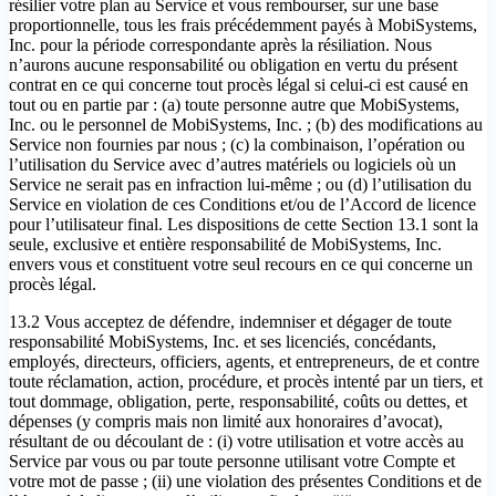
résilier votre plan au Service et vous rembourser, sur une base
proportionnelle, tous les frais précédemment payés à MobiSystems,
Inc. pour la période correspondante après la résiliation. Nous
n’aurons aucune responsabilité ou obligation en vertu du présent
contrat en ce qui concerne tout procès légal si celui-ci est causé en
tout ou en partie par : (a) toute personne autre que MobiSystems,
Inc. ou le personnel de MobiSystems, Inc. ; (b) des modifications au
Service non fournies par nous ; (c) la combinaison, l’opération ou
l’utilisation du Service avec d’autres matériels ou logiciels où un
Service ne serait pas en infraction lui-même ; ou (d) l’utilisation du
Service en violation de ces Conditions et/ou de l’Accord de licence
pour l’utilisateur final. Les dispositions de cette Section 13.1 sont la
seule, exclusive et entière responsabilité de MobiSystems, Inc.
envers vous et constituent votre seul recours en ce qui concerne un
procès légal.
13.2 Vous acceptez de défendre, indemniser et dégager de toute
responsabilité MobiSystems, Inc. et ses licenciés, concédants,
employés, directeurs, officiers, agents, et entrepreneurs, de et contre
toute réclamation, action, procédure, et procès intenté par un tiers, et
tout dommage, obligation, perte, responsabilité, coûts ou dettes, et
dépenses (y compris mais non limité aux honoraires d’avocat),
résultant de ou découlant de : (i) votre utilisation et votre accès au
Service par vous ou par toute personne utilisant votre Compte et
votre mot de passe ; (ii) une violation des présentes Conditions et de