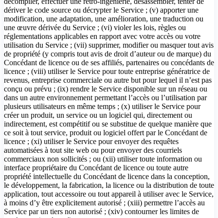
décompiler, effectuer une rétro-ingénierie, désassembler, tenter de
dériver le code source ou décrypter le Service ; (v) apporter une
modification, une adaptation, une amélioration, une traduction ou
une œuvre dérivée du Service ; (vi) violer les lois, règles ou
réglementations applicables en rapport avec votre accès ou votre
utilisation du Service ; (vii) supprimer, modifier ou masquer tout avis
de propriété (y compris tout avis de droit d’auteur ou de marque) du
Concédant de licence ou de ses affiliés, partenaires ou concédants de
licence ; (viii) utiliser le Service pour toute entreprise génératrice de
revenus, entreprise commerciale ou autre but pour lequel il n’est pas
conçu ou prévu ; (ix) rendre le Service disponible sur un réseau ou
dans un autre environnement permettant l’accès ou l’utilisation par
plusieurs utilisateurs en même temps ; (x) utiliser le Service pour
créer un produit, un service ou un logiciel qui, directement ou
indirectement, est compétitif ou se substitue de quelque manière que
ce soit à tout service, produit ou logiciel offert par le Concédant de
licence ; (xi) utiliser le Service pour envoyer des requêtes
automatisées à tout site web ou pour envoyer des courriels
commerciaux non sollicités ; ou (xii) utiliser toute information ou
interface propriétaire du Concédant de licence ou toute autre
propriété intellectuelle du Concédant de licence dans la conception,
le développement, la fabrication, la licence ou la distribution de toute
application, tout accessoire ou tout appareil à utiliser avec le Service,
à moins d’y être explicitement autorisé ; (xiii) permettre l’accès au
Service par un tiers non autorisé ; (xiv) contourner les limites de