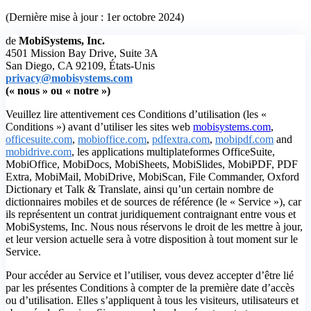
(Dernière mise à jour : 1er octobre 2024)
de
MobiSystems, Inc.
4501 Mission Bay Drive, Suite 3A
San Diego, CA 92109, États-Unis
privacy@mobisystems.com
(« nous » ou « notre »)
Veuillez lire attentivement ces Conditions d’utilisation (les «
Conditions ») avant d’utiliser les sites web
mobisystems.com
,
officesuite.com
,
mobioffice.com
,
pdfextra.com
,
mobipdf.com
and
mobidrive.com
, les applications multiplateformes OfficeSuite,
MobiOffice, MobiDocs, MobiSheets, MobiSlides, MobiPDF, PDF
Extra, MobiMail, MobiDrive, MobiScan, File Commander, Oxford
Dictionary et Talk & Translate, ainsi qu’un certain nombre de
dictionnaires mobiles et de sources de référence (le « Service »), car
ils représentent un contrat juridiquement contraignant entre vous et
MobiSystems, Inc. Nous nous réservons le droit de les mettre à jour,
et leur version actuelle sera à votre disposition à tout moment sur le
Service.
Pour accéder au Service et l’utiliser, vous devez accepter d’être lié
par les présentes Conditions à compter de la première date d’accès
ou d’utilisation. Elles s’appliquent à tous les visiteurs, utilisateurs et