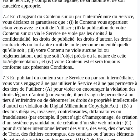
via le Service, y compris de sa légalité, de sa fiabilité et de son
caractère approprié.
7.2 En chargeant du Contenu sur ou par l’intermédiaire du Service,
vous déclarez et garantissez que : (i) le Contenu vous appartient
et/ou vous avez le droit de l’utiliser ; (ii) la publication de votre
Contenu sur ou via le Service ne viole pas les droits à la
confidentialité, les droits de publicité, les droits d’auteur, les droits
contractuels ou tout autre droit de toute personne ou entité quelle
qu’elle soit ; (iii) votre Contenu ne viole aucune loi ou
réglementation, quel que soit l’objet précis ou la nature de cette
loi/réglementation ; et (iv) votre Contenu est et sera toujours
conforme aux présentes Conditions..
7.3 En publiant du contenu sur le Service ou par son intermédiaire,
vous vous engagez à ne pas utiliser le Service et à ne pas permettre à
des tiers de l’utiliser : (A) pour violer ou encourager la violation des
droits légaux d’autrui (par exemple, il peut s’agir de permettre à un
tiers d’enfreindre ou de détourner les droits de propriété intellectuelle
d’autrui en violation du Digital Millennium Copyright Act) ; (B) à
des fins illégales, invasives, contrefaisantes, diffamatoires ou
frauduleuses (par exemple, il peut s’agir d’hameçonnage, de création
d’un système pyramidal ou de création d’un site web miroir) ; (C)
pour distribuer intentionnellement des virus, des vers, des chevaux
de Troie, des fichiers corrompus, des canulars ou d’autres éléments
de nature destructrice ou trompeuse ; (D) d’interférer avec