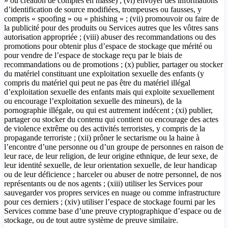
» ou création de comptes en masse) ; (vi) envoyer des informations
d’identification de source modifiées, trompeuses ou fausses, y
compris « spoofing » ou « phishing » ; (vii) promouvoir ou faire de
la publicité pour des produits ou Services autres que les vôtres sans
autorisation appropriée ; (viii) abuser des recommandations ou des
promotions pour obtenir plus d’espace de stockage que mérité ou
pour vendre de l’espace de stockage reçu par le biais de
recommandations ou de promotions ; (x) publier, partager ou stocker
du matériel constituant une exploitation sexuelle des enfants (y
compris du matériel qui peut ne pas être du matériel illégal
d’exploitation sexuelle des enfants mais qui exploite sexuellement
ou encourage l’exploitation sexuelle des mineurs), de la
pornographie illégale, ou qui est autrement indécent ; (xi) publier,
partager ou stocker du contenu qui contient ou encourage des actes
de violence extrême ou des activités terroristes, y compris de la
propagande terroriste ; (xii) prôner le sectarisme ou la haine à
l’encontre d’une personne ou d’un groupe de personnes en raison de
leur race, de leur religion, de leur origine ethnique, de leur sexe, de
leur identité sexuelle, de leur orientation sexuelle, de leur handicap
ou de leur déficience ; harceler ou abuser de notre personnel, de nos
représentants ou de nos agents ; (xiii) utiliser les Services pour
sauvegarder vos propres services en nuage ou comme infrastructure
pour ces derniers ; (xiv) utiliser l’espace de stockage fourni par les
Services comme base d’une preuve cryptographique d’espace ou de
stockage, ou de tout autre système de preuve similaire.