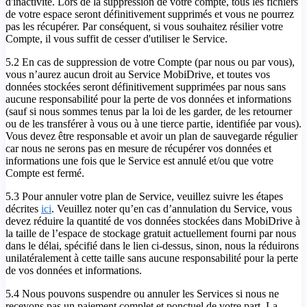
d'inactivité. Lors de la suppression de votre compte, tous les fichiers
de votre espace seront définitivement supprimés et vous ne pourrez
pas les récupérer. Par conséquent, si vous souhaitez résilier votre
Compte, il vous suffit de cesser d'utiliser le Service.
5.2 En cas de suppression de votre Compte (par nous ou par vous),
vous n’aurez aucun droit au Service MobiDrive, et toutes vos
données stockées seront définitivement supprimées par nous sans
aucune responsabilité pour la perte de vos données et informations
(sauf si nous sommes tenus par la loi de les garder, de les retourner
ou de les transférer à vous ou à une tierce partie, identifiée par vous).
Vous devez être responsable et avoir un plan de sauvegarde régulier
car nous ne serons pas en mesure de récupérer vos données et
informations une fois que le Service est annulé et/ou que votre
Compte est fermé.
5.3 Pour annuler votre plan de Service, veuillez suivre les étapes
décrites
ici
. Veuillez noter qu’en cas d’annulation du Service, vous
devez réduire la quantité de vos données stockées dans MobiDrive à
la taille de l’espace de stockage gratuit actuellement fourni par nous
dans le délai, spécifié dans le lien ci-dessus, sinon, nous la réduirons
unilatéralement à cette taille sans aucune responsabilité pour la perte
de vos données et informations.
5.4 Nous pouvons suspendre ou annuler les Services si nous ne
recevons pas un paiement complet et ponctuel de votre part. La