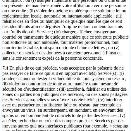
d’animaux ; ou (f) usurper l’identité d’une personne ou d’une entité
ou présenter de manière erronée votre affiliation avec une personne
ou une entité ; (ii) violer de quelque manière que ce soit toute loi ou
réglementation locale, nationale ou internationale applicable ; (iii)
falsifier des en-têtes ou manipuler de quelque manière que ce soit
des identifiants afin de déguiser l’origine de tout contenu transmis
par l’utilisation du Service ; (iv) charger, afficher, envoyer par
courriel ou transmettre de quelque manière que ce soit toute publicité
non sollicitée ou non autorisée, tout matériel promotionnel, tout
courrier indésirable, tout spam ou toute chaîne de lettres ; ou (v)
collecter ou stocker des données à caractère personnel à l’insu et
sans le consentement exprès de la personne concernée.
7.4 En plus de ce qui précède, vous acceptez par la présente de ne
pas essayer de faire ce qui suit en rapport avec le(s) Service(s) : (i)
sonder, scanner ou tester la vulnérabilité de tout système ou réseau ;
(ii) violer ou contourner de toute autre manière toute mesure de
sécurité ou d’authentification ; (iii) accéder à, falsifier ou utiliser des
zones ou parties non publiques des Services, ou des zones partagées
des Services auxquelles vous n’avez pas été invité ; (iv) interférer
avec ou perturber tout utilisateur, hôte ou réseau, par exemple en
envoyant un virus, en surchargeant, en inondant, en envoyant des
spams ou en bombardant de courriels toute partie des Services ; (v)
accéder, rechercher ou créer des comptes pour les Services par des
moyens autres que nos interfaces publiques (par exemple, « scraping