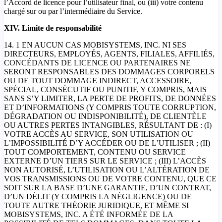
l’Accord de licence pour l’utilisateur final, ou (iii) votre contenu
chargé sur ou par l’intermédiaire du Service.
XIV. Limite de responsabilité
14. 1 EN AUCUN CAS MOBISYSTEMS, INC. NI SES
DIRECTEURS, EMPLOYÉS, AGENTS, FILIALES, AFFILIÉS,
CONCÉDANTS DE LICENCE OU PARTENAIRES NE
SERONT RESPONSABLES DES DOMMAGES CORPORELS
OU DE TOUT DOMMAGE INDIRECT, ACCESSOIRE,
SPÉCIAL, CONSÉCUTIF OU PUNITIF, Y COMPRIS, MAIS
SANS S’Y LIMITER, LA PERTE DE PROFITS, DE DONNÉES
ET D’INFORMATIONS (Y COMPRIS TOUTE CORRUPTION,
DÉGRADATION OU INDISPONIBILITÉ), DE CLIENTÈLE
OU AUTRES PERTES INTANGIBLES, RÉSULTANT DE : (I)
VOTRE ACCÈS AU SERVICE, SON UTILISATION OU
L’IMPOSSIBILITÉ D’Y ACCÉDER OU DE L’UTILISER ; (II)
TOUT COMPORTEMENT, CONTENU OU SERVICE
EXTERNE D’UN TIERS SUR LE SERVICE ; (III) L’ACCÈS
NON AUTORISÉ, L’UTILISATION OU L’ALTÉRATION DE
VOS TRANSMISSIONS OU DE VOTRE CONTENU, QUE CE
SOIT SUR LA BASE D’UNE GARANTIE, D’UN CONTRAT,
D’UN DÉLIT (Y COMPRIS LA NÉGLIGENCE) OU DE
TOUTE AUTRE THÉORIE JURIDIQUE, ET MÊME SI
MOBISYSTEMS, INC. A ÉTÉ INFORMÉE DE LA