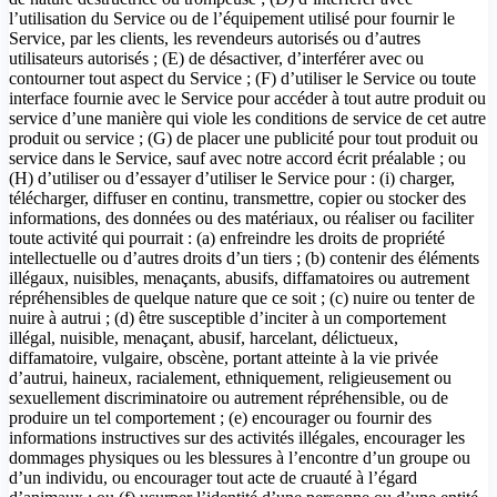
l’utilisation du Service ou de l’équipement utilisé pour fournir le
Service, par les clients, les revendeurs autorisés ou d’autres
utilisateurs autorisés ; (E) de désactiver, d’interférer avec ou
contourner tout aspect du Service ; (F) d’utiliser le Service ou toute
interface fournie avec le Service pour accéder à tout autre produit ou
service d’une manière qui viole les conditions de service de cet autre
produit ou service ; (G) de placer une publicité pour tout produit ou
service dans le Service, sauf avec notre accord écrit préalable ; ou
(H) d’utiliser ou d’essayer d’utiliser le Service pour : (i) charger,
télécharger, diffuser en continu, transmettre, copier ou stocker des
informations, des données ou des matériaux, ou réaliser ou faciliter
toute activité qui pourrait : (a) enfreindre les droits de propriété
intellectuelle ou d’autres droits d’un tiers ; (b) contenir des éléments
illégaux, nuisibles, menaçants, abusifs, diffamatoires ou autrement
répréhensibles de quelque nature que ce soit ; (c) nuire ou tenter de
nuire à autrui ; (d) être susceptible d’inciter à un comportement
illégal, nuisible, menaçant, abusif, harcelant, délictueux,
diffamatoire, vulgaire, obscène, portant atteinte à la vie privée
d’autrui, haineux, racialement, ethniquement, religieusement ou
sexuellement discriminatoire ou autrement répréhensible, ou de
produire un tel comportement ; (e) encourager ou fournir des
informations instructives sur des activités illégales, encourager les
dommages physiques ou les blessures à l’encontre d’un groupe ou
d’un individu, ou encourager tout acte de cruauté à l’égard