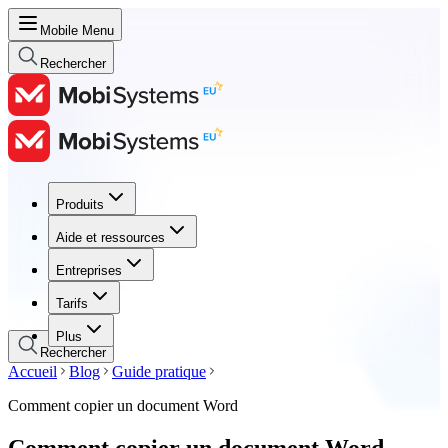
Mobile Menu
Rechercher
Produits
Produits
Aide et ressources
Aide et ressources
Entreprises
Entreprises
Tarifs
Tarifs
Plus
Rechercher
Accueil
Blog
Guide pratique
Comment copier un document Word
Comment copier un document Word