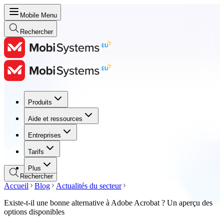
Mobile Menu
Rechercher
Produits
Produits
Aide et ressources
Aide et ressources
Entreprises
Entreprises
Tarifs
Tarifs
Plus
Rechercher
Accueil
Blog
Actualités du secteur
Existe-t-il une bonne alternative à Adobe Acrobat ? Un aperçu des
options disponibles