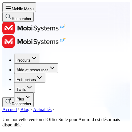
Mobile Menu
Rechercher
Produits
Produits
Aide et ressources
Aide et ressources
Entreprises
Entreprises
Tarifs
Tarifs
Plus
Rechercher
Accueil
Blog
Actualités
Une nouvelle version d'OfficeSuite pour Android est désormais
disponible