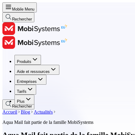
Mobile Menu
Rechercher
Produits
Produits
Aide et ressources
Aide et ressources
Entreprises
Entreprises
Tarifs
Tarifs
Plus
Rechercher
Accueil
Blog
Actualités
Aqua Mail fait partie de la famille MobiSystems
Aqua Mail fait partie de la famille MobiS