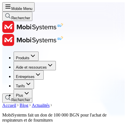
Mobile Menu
Rechercher
Produits
Produits
Aide et ressources
Aide et ressources
Entreprises
Entreprises
Tarifs
Tarifs
Plus
Rechercher
Accueil
Blog
Actualités
MobiSystems fait un don de 100 000 BGN pour l'achat de
respirateurs et de fournitures