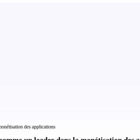
étisation des applications
mme un leader dans la monétisation des ap