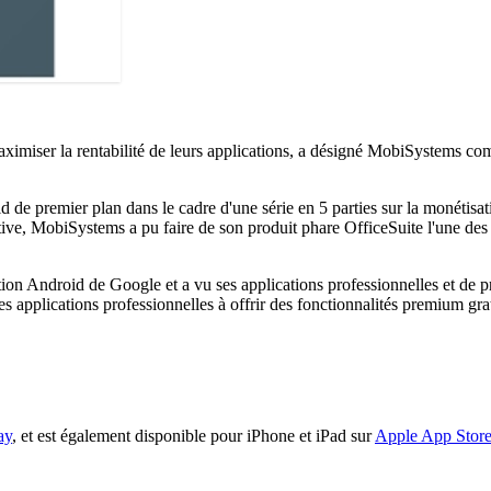
miser la rentabilité de leurs applications, a désigné MobiSystems comm
de premier plan dans le cadre d'une série en 5 parties sur la monétisat
ve, MobiSystems a pu faire de son produit phare OfficeSuite l'une des 
ion Android de Google et a vu ses applications professionnelles et de p
s applications professionnelles à offrir des fonctionnalités premium grat
ay
, et est également disponible pour iPhone et iPad sur
Apple App Stor