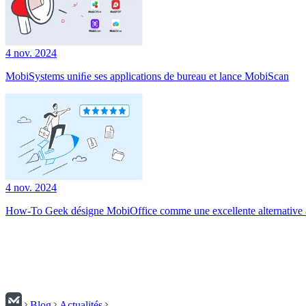
4 nov. 2024
MobiSystems uniﬁe ses applications de bureau et lance MobiScan
4 nov. 2024
How-To Geek désigne MobiOffice comme une excellente alternative à
Blog
Actualités