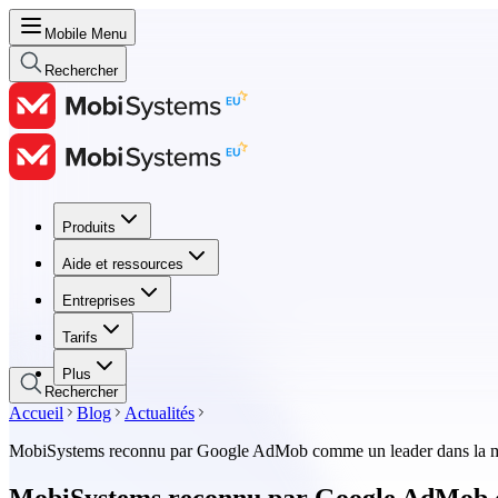
Mobile Menu
Rechercher
Produits
Produits
Aide et ressources
Aide et ressources
Entreprises
Entreprises
Tarifs
Tarifs
Plus
Rechercher
Accueil
Blog
Actualités
MobiSystems reconnu par Google AdMob comme un leader dans la mon
MobiSystems reconnu par Google AdMob co