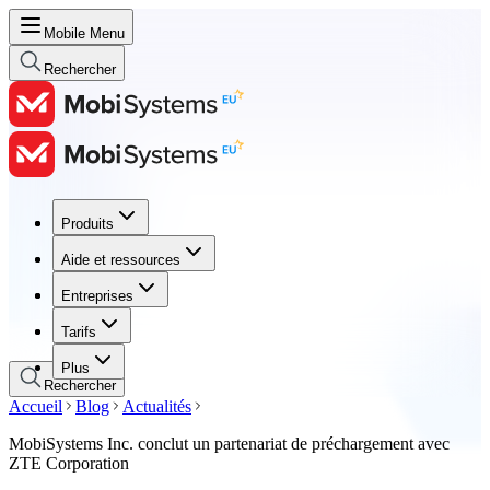
Mobile Menu
Rechercher
Produits
Produits
Aide et ressources
Aide et ressources
Entreprises
Entreprises
Tarifs
Tarifs
Plus
Rechercher
Accueil
Blog
Actualités
MobiSystems Inc. conclut un partenariat de préchargement avec
ZTE Corporation