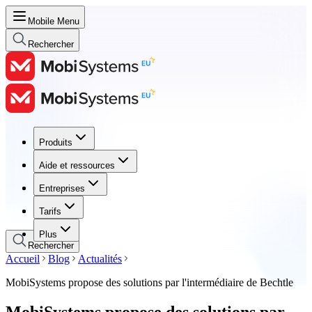
Mobile Menu
Rechercher
Produits
Produits
Aide et ressources
Aide et ressources
Entreprises
Entreprises
Tarifs
Tarifs
Plus
Rechercher
Accueil
Blog
Actualités
MobiSystems propose des solutions par l'intermédiaire de Bechtle
MobiSystems propose des solutions par