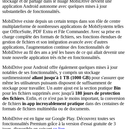
stockage et de partage dans le nuage MobiDrive devient une
application Android autonome avec quelques mises à jour
substantielles de fonctionnalités.
MobiDrive existe depuis un certain temps dans son rôle de centre
multiplateforme de nombreuses applications de MobiSystems telles
que OfficeSuite, PDF Extra et File Commander. Avec sa prise en
charge complète des formats de fichiers, ses fonctions étendues de
gestion de fichiers et son intégration avancée avec d'autres
applications, l'augmentation continue des fonctionnalités de
MobiDrive au fil des ans a jeté les bases de ce qui allait devenir une
toute nouvelle application très riche en fonctionnalités.
MobiDrive pour Android offre également quelques mises à jour
notables de ses fonctionnalités, y compris un stockage
surdimensionné
allant jusqu'à 1 TB (1000 GB)
pour s'assurer que
même les utilisateurs puissants disposent de suffisamment de
stockage pour travailler. Un autre ajout est la section pratique
Bin
pour les fichiers supprimés avec jusqu'à
180 jours de protection
des fichiers
. Enfin, et ce n'est pas le moins important, la conversion
de fichiers
in-app incroyablement pratique
dans des centaines de
formats de fichiers multimédia ou de documents.
MobiDrive est en ligne sur Google Play. Découvrez toutes ses
fonctionnalités Premium grâce à la version d'essai gratuite de 3
jours, disponible en suivant
ce lien
.