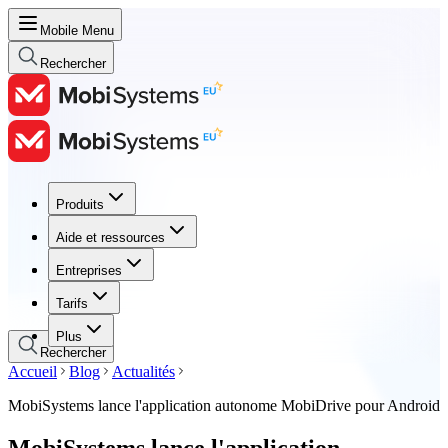
Mobile Menu
Rechercher
Produits
Produits
Aide et ressources
Aide et ressources
Entreprises
Entreprises
Tarifs
Tarifs
Plus
Rechercher
Accueil
Blog
Actualités
MobiSystems lance l'application autonome MobiDrive pour Android
MobiSystems lance l'application