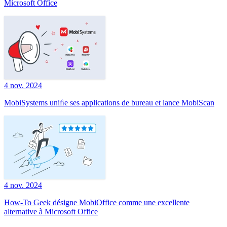
Microsoft Office
4 nov. 2024
MobiSystems uniﬁe ses applications de bureau et lance MobiScan
4 nov. 2024
How-To Geek désigne MobiOffice comme une excellente
alternative à Microsoft Office