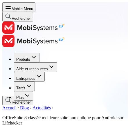
Mobile Menu
Rechercher
Produits
Produits
Aide et ressources
Aide et ressources
Entreprises
Entreprises
Tarifs
Tarifs
Plus
Rechercher
Accueil
Blog
Actualités
OfficeSuite 8 classée meilleure suite bureautique pour Android sur
Lifehacker