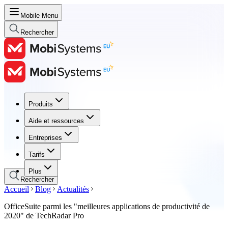
Mobile Menu
Rechercher
Produits
Produits
Aide et ressources
Aide et ressources
Entreprises
Entreprises
Tarifs
Tarifs
Plus
Rechercher
Accueil
Blog
Actualités
OfficeSuite parmi les "meilleures applications de productivité de
2020" de TechRadar Pro