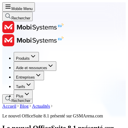
Mobile Menu
Rechercher
Produits
Produits
Aide et ressources
Aide et ressources
Entreprises
Entreprises
Tarifs
Tarifs
Plus
Rechercher
Accueil
Blog
Actualités
Le nouvel OfficeSuite 8.1 présenté sur GSMArena.com
Le nouvel OfficeSuite 8.1 présenté sur