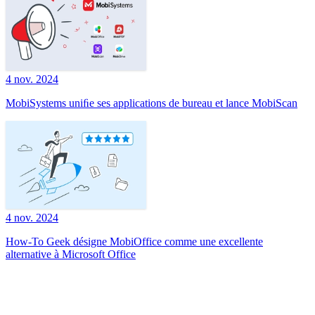
4 nov. 2024
MobiSystems uniﬁe ses applications de bureau et lance MobiScan
4 nov. 2024
How-To Geek désigne MobiOffice comme une excellente
alternative à Microsoft Office