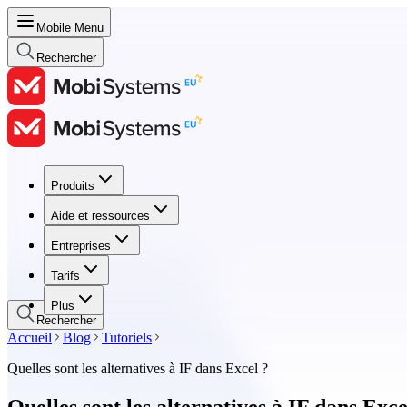
Mobile Menu
Rechercher
Produits
Produits
Aide et ressources
Aide et ressources
Entreprises
Entreprises
Tarifs
Tarifs
Plus
Rechercher
Accueil
Blog
Tutoriels
Quelles sont les alternatives à IF dans Excel ?
Quelles sont les alternatives à IF dans Exce