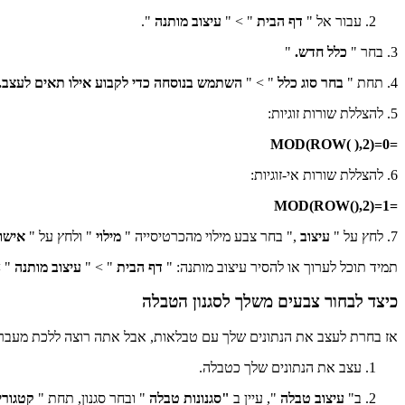
עבור אל "
דף הבית
" > "
עיצוב מותנה
".
3. בחר "
כלל חדש.
"
4. תחת "
בחר סוג כלל
" > "
השתמש בנוסחה כדי לקבוע אילו תאים לעצב.
5. להצללת שורות זוגיות:
=MOD(ROW( ),2)=0
6. להצללת שורות אי-זוגיות:
=MOD(ROW(),2)=1
7. לחץ על "
עיצוב
," בחר צבע מילוי מהכרטיסייה "
מילוי
" ולחץ על "
אישו
תמיד תוכל לערוך או להסיר עיצוב מותנה: "
דף הבית
" > "
עיצוב מותנה
 >
כיצד לבחור צבעים משלך לסגנון הטבלה
אז בחרת לעצב את הנתונים שלך עם טבלאות, אבל אתה רוצה ללכת מעבר. Excel מציע מגוון סגנונות טבלה מוגדרים מראש, שתוכל להתאים אישית בקל
עצב את הנתונים שלך כטבלה.
ב"
עיצוב טבלה
", עיין ב
"סגנונות טבלה
" ובחר סגנון, תחת "
קטגורי