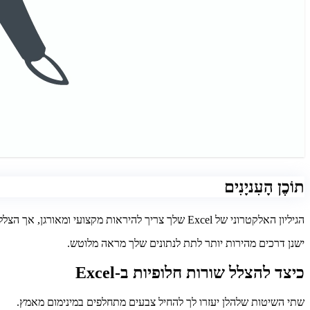
תוֹכֶן הָעִניָנִים
הגיליון האלקטרוני של Excel שלך צריך להיראות מקצועי ומאורגן, אך הצללה ידנית של כל שורה עשויה להיות גוזלת זמן.
ישנן דרכים מהירות יותר לתת לנתונים שלך מראה מלוטש.
כיצד להצלל שורות חלופיות ב-Excel
שתי השיטות שלהלן יעזרו לך להחיל צבעים מתחלפים במינימום מאמץ.