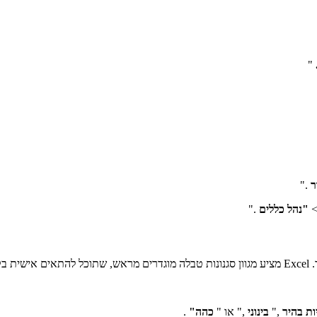
"
ר
."
"
"נהל כללים
."
ות.
ות בהיר
,"
בינוני
," או "
כהה"
.