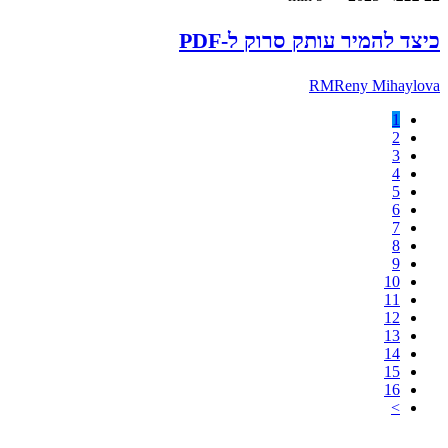
כיצד להמיר עותק סרוק ל-PDF
RM
Reny Mihaylova
1
2
3
4
5
6
7
8
9
10
11
12
13
14
15
16
>