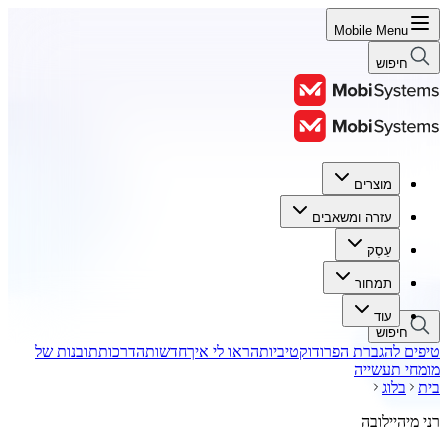
Mobile Menu
חיפוש
מוצרים
מוצרים
עזרה ומשאבים
עזרה ומשאבים
עֵסֶק
עֵסֶק
תמחור
תמחור
עוד
חיפוש
טיפים להגברת הפרודוקטיביות
הראו לי איך
חדשות
הדרכות
תובנות של
מומחי תעשייה
בית
בלוג
רני מיהיילובה