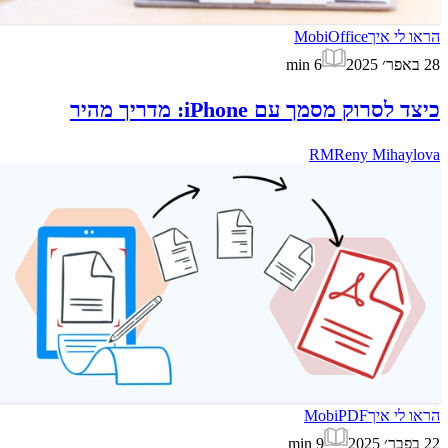
הראו לי איך
MobiOffice
28 באפר׳ 2025
6
min
כיצד לסרוק מסמך עם iPhone: מדריך מהיר
RM
Reny Mihaylova
הראו לי איך
MobiPDF
22 בפבר׳ 2025
9
min