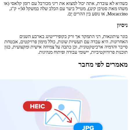
כשהיא לא עובדת, אתה יכול למצוא את ריני מכורבל עם רומן קלאסי (או
משהו מאת סטיבן קינג), מטייל ביער עם הכלב שלה במשקל 50+ ק"ג,
Mocaccino, או נוסע בין ההרים יָם.
ניסיון
בוגר עיתונאות, רני התמקד אך ורק בקופירייטינג בארבע השנים
האחרונות. היא עבדה עם תעשיות שונות, כולל מימון פרויקטים, אבטחת
סייבר והדמיה ארכיטקטונית, וכן כתבה על צמיחה אישית ומקצועית, כגון
תוכנות פרודוקטיביות, יישומי עבודה ופיתוח מנהיגות.
מאמרים לפי מחבר