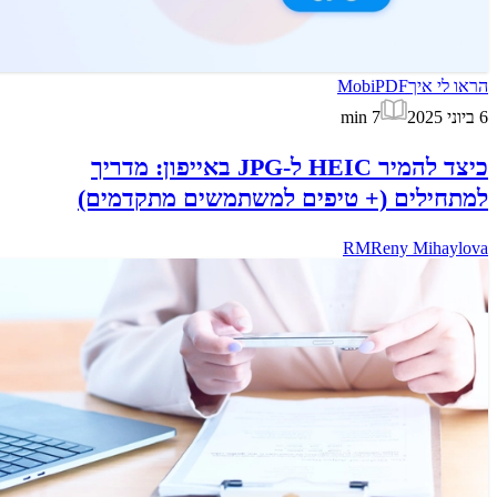
הראו לי איך
MobiPDF
6 ביוני 2025
7
min
כיצד להמיר HEIC ל-JPG באייפון: מדריך
למתחילים (+ טיפים למשתמשים מתקדמים)
RM
Reny Mihaylova