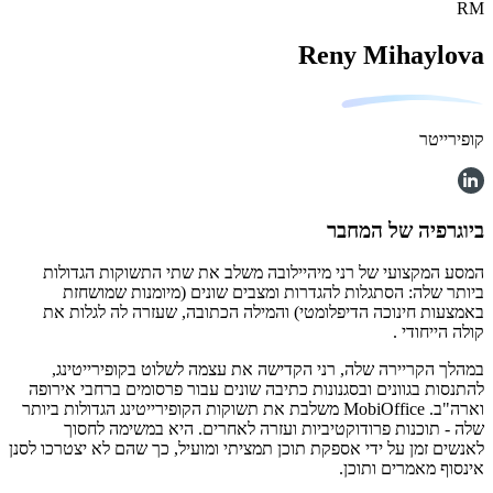
RM
Reny Mihaylova
קופירייטר
ביוגרפיה של המחבר
המסע המקצועי של רני מיהיילובה משלב את שתי התשוקות הגדולות
ביותר שלה: הסתגלות להגדרות ומצבים שונים (מיומנות שמושחזת
באמצעות חינוכה הדיפלומטי) והמילה הכתובה, שעזרה לה לגלות את
קולה הייחודי .
במהלך הקריירה שלה, רני הקדישה את עצמה לשלוט בקופירייטינג,
להתנסות בגוונים ובסגנונות כתיבה שונים עבור פרסומים ברחבי אירופה
וארה"ב. MobiOffice משלבת את תשוקות הקופירייטינג הגדולות ביותר
שלה - תוכנות פרודוקטיביות ועזרה לאחרים. היא במשימה לחסוך
לאנשים זמן על ידי אספקת תוכן תמציתי ומועיל, כך שהם לא יצטרכו לסנן
אינסוף מאמרים ותוכן.