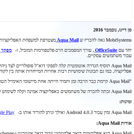
סן דייגו, נובמבר 2016
MobiSystems גאה להכריז ש
Aqua Mail
מצטרפת למשפחת האפליקציות ה
יחד עם
OfficeSuite
, עורך המסמכים הרב-פלטפורמות המוביל, ו-
מפקד 
עבור משתמשים עסקיים.
אפליקציה, כמו גם תכונות שימושיות רבות אחרות המייחדות אותה בין לקוחות
"Aqua Mail קיימת כבר הרבה זמן ותמיד הייתה אחת מיישומי האימייל הטובים יותר." Joe Hindy, The Verge, 4 באוקטובר 2016
Aqua Mail זכתה להכרה של משתמשים כאפליקציה אמינה וקלה לשימוש של לקוח דואר, עם ציון
זמינות:
Aqua Mail זמין עבור Android 4.0.3 ואילך וניתן להוריד אותו ב-
le Play
אודות Aqua Mail: