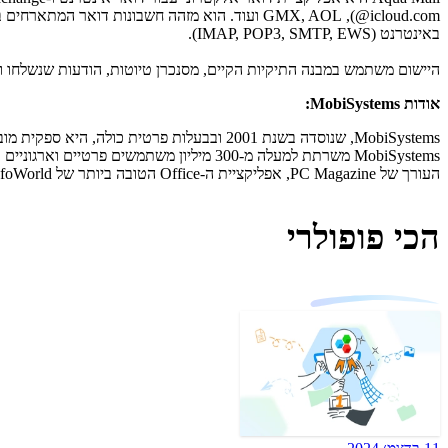
באינטרנט (IMAP, POP3, SMTP, EWS).
היישום משתמש במבנה התיקיות הקיים, מסנכרן טיוטות, הודעות שנשלחו ונמחקו וגיבויים ומשחזר הגדרו
אודות MobiSystems:
העורך של PC Magazine, אפליקציית ה-Office הטובה ביותר של InfoWorld לאנדרואיד וחבילת ה-Office הטובה ביותר של Lifehacker.
הכי פופולרי