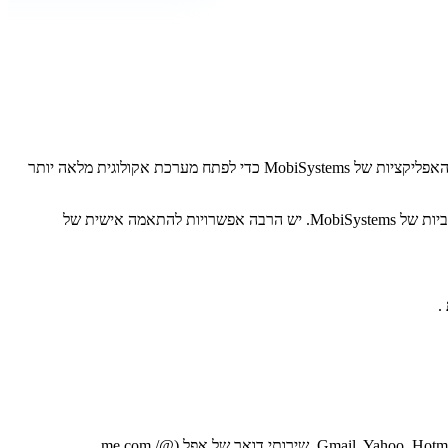
, הדף של Android מנהל הקבצים, Aqua Mail מרחיב את משפחת האפליקציות של MobiSystems כדי לפתח מערכת אקולוגית מלאה יותר
Aqua Mail תוסיף הגדרה אוטומטית קלה לספקי דוא"ל פופולריים לצד ניהול תיקיות והודעות מסוגלים למשפחה החזקה ממילא של אפליקציות פרודוקטיביות של MobiSystems. יש הרבה אפשרויות להתאמה אישית של
.
Aqua Mail היא אפליקציית דואר אלקטרוני עבור דואר אינטרנט ו-Exchange המאפשרת הגדרה אוטומטית עבור ספקי דוא"ל פופולריים: Gmail, Yahoo, Hotmail, FastMail, שירותי דואר של אפל (@me.com /