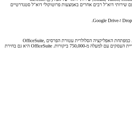
 חשבונות דואר המתארחים ב-Office 365, Exchange, Google Apps, Yahoo BizMail ועובד ללא רבב עם שירותי דוא"ל רבים אחרים באמצעות פרוטוקולי דוא"ל סטנדרטיים
MobiSystems, שנוסדה בשנת 2001 ובבעלות פרטית כולה, היא ספקית מובילה של פרודוקטיביות סלולרית ואפליקציות עסקיות כבר למעלה מ-10 שנים. כמפתחת האפליקציה הסלולרית עטורת הפרסים OfficeSuite,
MobiSystems משרתת למעלה מ-300 מיליון משתמשים פרטיים וארגוניים ב-205 מדינות. זוהי בחירת עורך Google Play, והאפליקציה המובילה בקטגוריית העסקים עם למעלה מ-750,000 ביקורות. OfficeSuite היא גם בחירת