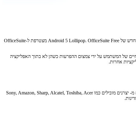
הוגדרה כאפליקציה של Google Play Editor's Choice הודות לשילוב המופתי שלה עם עיצוב החומר החדש של Android 5 Lollipop. OfficeSuite Free מצטרפת ל-OfficeSuite
ני עיצוב החומרים העדכניים ביותר של אנדרואיד 5, אלא גם מכבדות את אורח החיים של המשתמש על ידי צמצום ההפרעות כשהן לא בתוך האפליקציה
MobiSystems הייתה מפתחת מובילה בתעשייה של יישומי עסקים ופרודוקטיביות למכשירים ניידים מאז 1997. מוצרי MobiSystems נמצאים במכשירים מ- יצרנים מובילים כמו Sony, Amazon, Sharp, Alcatel, Toshiba, Acer