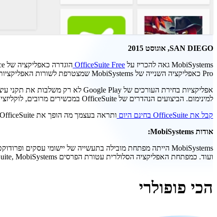
SAN DIEGO, אוגוסט 2015
MobiSystems גאה להכריז על
OfficeSuite Free
Pro כאפליקציה השנייה של MobiSystems שמצטרפת לשורות האפליקציות הטובות ביותר של אנדרואיד כפי שנקבע על ידי גוגל.
למינימום. הביצועים הנהדרים של OfficeSuite במכשירים מרובים, לוקליזציות עצומות והרשאות מינימליות תרמו גם לשמירה על ראש וכתפיים מעל אפליקציות אחרות.
קבל את OfficeSuite בחינם היום
ותראה בעצמך מה הופך את OfficeSuite לאחת מהאפליקציות המובילות עבור אנדרואיד.
אודות MobiSystems:
ועוד. כמפתחת האפליקציה הסלולרית עטורת הפרסים OfficeSuite, MobiSystems משרתת למעלה מ-200 מיליון משתמשים פרטיים וארגוניים ב-205 מדינות.
הכי פופולרי