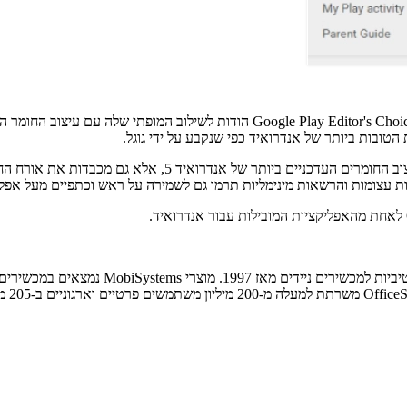
אפליקציות בחירת העורכים של Google Play לא רק משלבות את תק