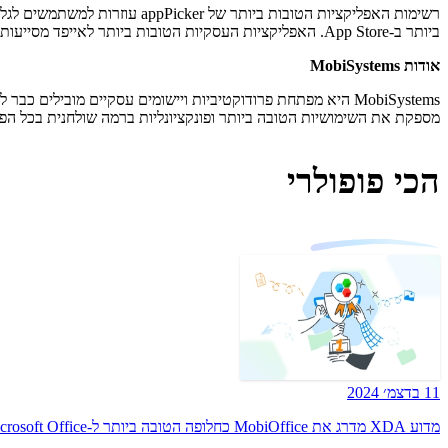
רשימות האפליקציות הטובות ביו
ביותר ב-App Store. האפליקציות העסקיות הטובות ביותר לאייפד מסייעות לעסק שלך במגוון תפקידים ופונקציות ובוודאי יעזרו לך להיות יעיל יותר במקום העבודה.
אודות MobiSystems
מספקת את השימושיות הטובה ביותר ופונקציונליות ברמה שולחנית בכל הפל
הכי פופולרי
11 בדצמ׳ 2024
מדוע XDA מדרג את MobiOffice כחלופה הטובה ביותר ל-Microsoft Office