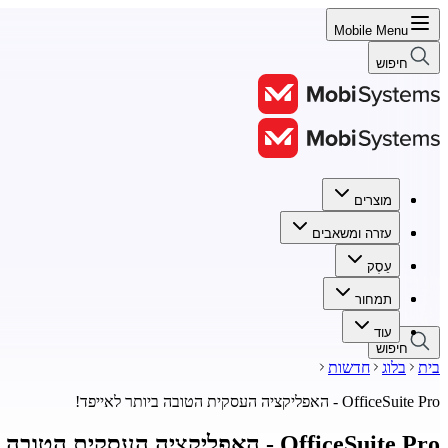
Mobile Menu
חיפוש
מוצרים
מוצרים
עזרה ומשאבים
עזרה ומשאבים
עֵסֶק
עֵסֶק
תמחור
תמחור
עוד
חיפוש
בית
בלוג
חדשות
OfficeSuite Pro - האפליקציה העסקית הטובה ביותר לאייפד!
OfficeSuite Pro - האפליקציה העסקית הטובה ביותר לאייפד!