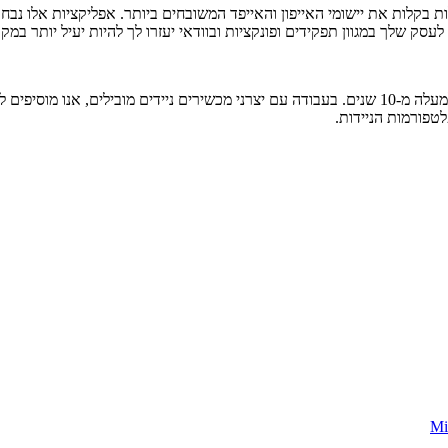
תר של appPicker עוזרות למשתמשים לגלות בקלות את יישומי האייפון והאייפד המשובחים ביותר. א
MobiSystems היא מפתחת פרודוקטיביות ויישומים עסקיים מובילים כבר למעלה מ-10 שנים. בעבודה עם יצ
טפורמות הניידות.