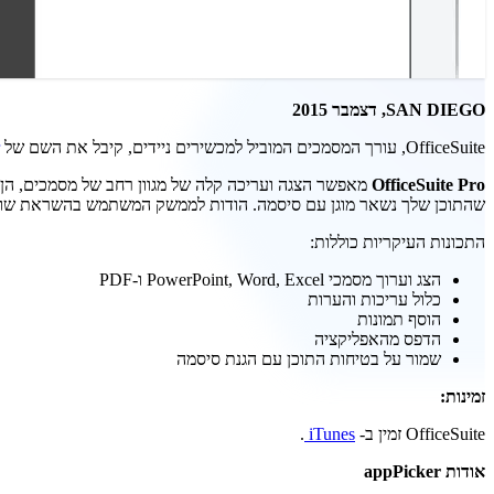
SAN DIEGO, דצמבר 2015
OfficeSuite, עורך המסמכים המוביל למכשירים ניידים, קיבל את השם של
OfficeSuite Pro
מאפשר הצגה ועריכה קלה של מגוון רחב של מסמכים, הן 
שהתוכן שלך נשאר מוגן עם סיסמה. הודות לממשק המשתמש בהשראת שולחן העבודה, OfficeSuite הוא אינטואיטיבי וקל לשימוש במיוחד, מה שהופך אותו לעורך 
התכונות העיקריות כוללות:
הצג וערוך מסמכי PowerPoint, Word, Excel ו-PDF
כלול עריכות והערות
הוסף תמונות
הדפס מהאפליקציה
שמור על בטיחות התוכן עם הגנת סיסמה
זמינות:
OfficeSuite זמין ב-
iTunes
.
אודות appPicker