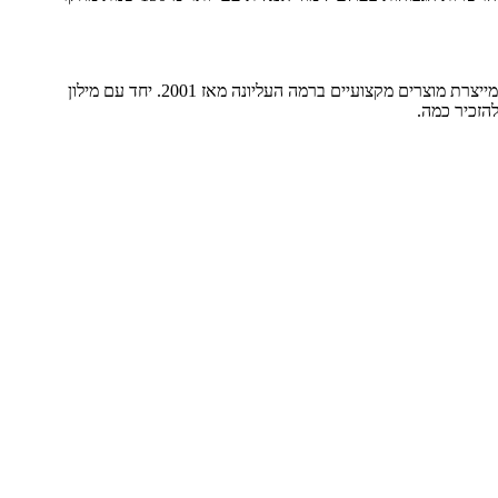
כאחת המובילות בשוק היישומים המשרדיים והפרודוקטיביות העסקית, עם למעלה מ-300 מיליון התקנות לכל החיים ב-195 מדינות, MobiSystems כבר מייצרת מוצרים מקצועיים ברמה העליונה מאז 2001. יחד עם מילון