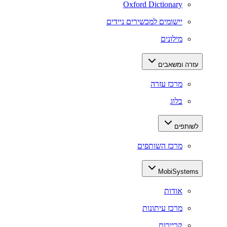
Oxford Dictionary
יישומים למכשירים ניידים
מילונים
עזרה ומשאבים
מרכז עזרה
בלוג
לשותפים
מרכז השותפים
MobiSystems
אודות
מרכז עיתונות
קריירות