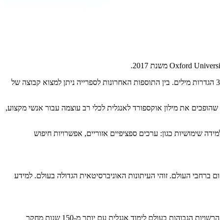
המהדורה החדשה ביותר של הוצאת אוניברסיטת אוקספורד של ספריית המילים שלה, המשולבת כעת במילון אוקספורד לאנגלית, מכילה יותר מ-350,000 הגדרות מילים. בין התוספות האחרונות לספרייה ניתן למצוא קבוצה של
ל תכונת החיפוש עבור מכשירי אנדרואיד, שהופכים את מילון אוקספורד לאנגלית לכלי רב עוצמה עבור אנשי מקצוע,
האנגלית מיישם גם תכונות חיפוש ולמידה שימושיות כגון: ערכים ספציפיים אזוריים, אפשרויות חיפוש
 ברחבי העולם. זוהי העיתונות האוניברסיטאית הגדולה בעולם. למידע
מילון אוקספורד לאנגלית הוא הגרסה הניידת של מילון אוקספורד האנגלי של אוניברסיטת אוקספורד פרס, המילון הנמכר ביותר בעולם, גם מקובל כאחת הרשויות הגבוהות בעולם לימוד אנגלית עם יותר מ-150 שנות מחקר