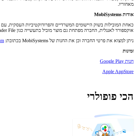
מאחוריו.
אודות MobiSystems
אוקספורד לאנגלית, החברה מפתחת גם מוצר מוביל בתעשייה כגון OfficeSuite, File Commander File מנהל, קורא ספרים אוניברסלי ו-AquaMail אם להזכיר כמה.
ניתן למצוא את פרטי החברה וכן את החנות של MobiSystems בכתובת:
om
זמינות
חנות Google Play
Apple AppStore
הכי פופולרי