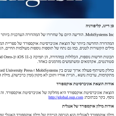
סן דייגו, קליפורניה
MobiSystems Inc. הודיעה היום על שחרורו של המהדורה העדכנית ביותר של מילון אוקספורד לאנגלית, הכוללת את מסד הנתונים המילים של Oxford University Press משנת 2017.
מילים הקשורות לטניס, כמו גם נתח של תוספות נוספות מעולמות החיים, הא
סטודנטים, אקדמאים ומשתמשים מזדמנים כאחד.
מתקדמות, ערכות נושא , הגיית אודיו ותוכן לא מקוון (זמין כרכישה), מילת ה
אודות הוצאת אוניברסיטת אוקספורד
הוצאת אוניברסיטת אוקספורד היא מחלקה של אוניברסיטת אוקספורד. זה מק
נוסף, בקר בכתובת:
http://global.oup.com
אודות מילון אוקספורד של אנגלית