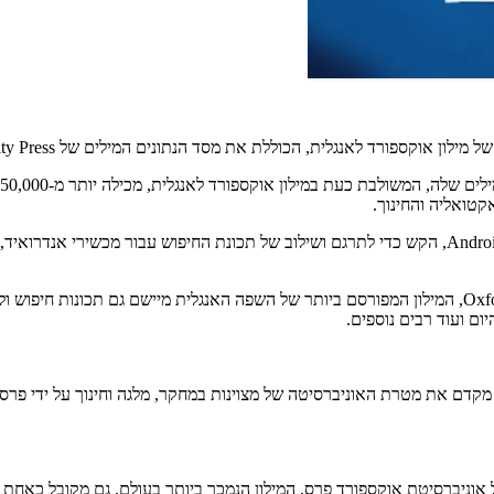
קטואליה והחינוך.
תכונות חדשות נוספות, הכלולות במהדורה, הן תמיכה ב-iOS 11 וב-Android Oreo, הקש כדי לתרגם ושילוב ש
כחלק משיתוף פעולה ארוך שנים בין MobiSystems ו-Oxford University Press, המילון המפורסם ביותר של השפה 
יום ועוד רבים נוספים.
דם את מטרת האוניברסיטה של ​​מצוינות במחקר, מלגה וחינוך על ידי פרסום