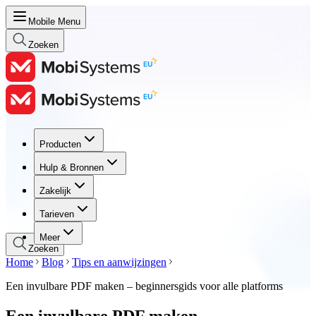
Mobile Menu
Zoeken
Producten
Producten
Hulp & Bronnen
Hulp & Bronnen
Zakelijk
Zakelijk
Tarieven
Tarieven
Meer
Zoeken
Home
Blog
Tips en aanwijzingen
Een invulbare PDF maken – beginnersgids voor alle platforms
Een invulbare PDF maken –