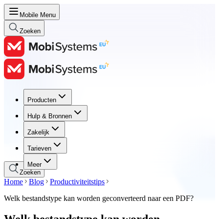
Mobile Menu
Zoeken
Producten
Producten
Hulp & Bronnen
Hulp & Bronnen
Zakelijk
Zakelijk
Tarieven
Tarieven
Meer
Zoeken
Home
Blog
Productiviteitstips
Welk bestandstype kan worden geconverteerd naar een PDF?
Welk bestandstype kan worden