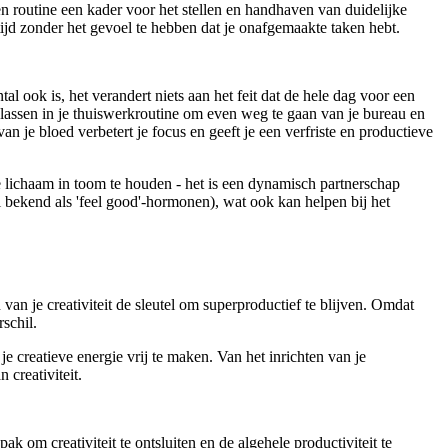
n routine een kader voor het stellen en handhaven van duidelijke
jd zonder het gevoel te hebben dat je onafgemaakte taken hebt.
 ook is, het verandert niets aan het feit dat de hele dag voor een
e lassen in je thuiswerkroutine om even weg te gaan van je bureau en
an je bloed verbetert je focus en geeft je een verfriste en productieve
e lichaam in toom te houden - het is een dynamisch partnerschap
l bekend als 'feel good'-hormonen), wat ook kan helpen bij het
n je creativiteit de sleutel om superproductief te blijven. Omdat
rschil.
 creatieve energie vrij te maken. Van het inrichten van je
 creativiteit.
ak om creativiteit te ontsluiten en de algehele productiviteit te