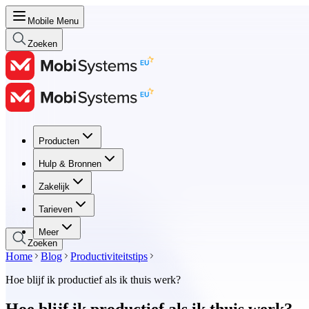
Mobile Menu
Zoeken
Producten
Producten
Hulp & Bronnen
Hulp & Bronnen
Zakelijk
Zakelijk
Tarieven
Tarieven
Meer
Zoeken
Home
Blog
Productiviteitstips
Hoe blijf ik productief als ik thuis werk?
Hoe blijf ik productief als ik thuis werk?