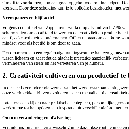
Om dit te voorkomen, kan een goed opgebouwde routine helpen. Door du
grenzen. Door deze scheiding kun je je volledig bezighouden met wer
Neem pauzes en blijf actief
Volgens een artikel van Zippia over werken op afstand voelt 77% van d
scherm zitten om op afstand te werken de creativiteit en productivitei
een fysieke activiteit te ondernemen. Of het nu gaat om een korte wande
mindset voor als het tijd is om door te gaan.
Het omarmen van een regelmatige trainingsroutine kan een game-changer
tussen lichaam en geest dat de algehele prestaties aanzienlijk verbet
verminderen van stress en het verbeteren van je humeur.
2. Creativiteit cultiveren om productief te 
In de steeds veranderende wereld van het werk, waar aanpassingsvermo
onze werkplekken blijven evolueren, is een mentaliteit die creativiteit 
Laten we eens kijken naar praktische strategieën, persoonlijke gewoon
werkruimte tot het opdoen van inspiratie uit verschillende bronnen, er 
Omarm verandering en afwisseling
Verandering omarmen en afwisseling in je dagelijkse routine injecteren 