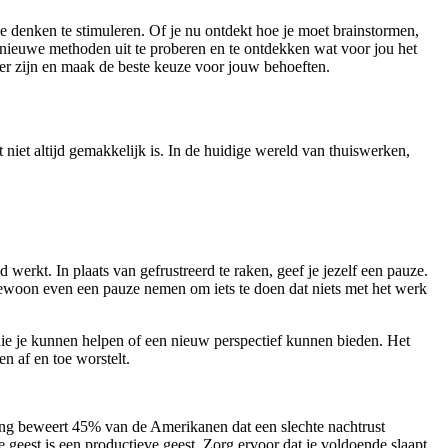
 je denken te stimuleren. Of je nu ontdekt hoe je moet brainstormen,
 nieuwe methoden uit te proberen en te ontdekken wat voor jou het
e er zijn en maak de beste keuze voor jouw behoeften.
t niet altijd gemakkelijk is. In de huidige wereld van thuiswerken,
 werkt. In plaats van gefrustreerd te raken, geef je jezelf een pauze.
woon even een pauze nemen om iets te doen dat niets met het werk
 die je kunnen helpen of een nieuw perspectief kunnen bieden. Het
en af en toe worstelt.
eping beweert 45% van de Amerikanen dat een slechte nachtrust
 geest is een productieve geest. Zorg ervoor dat je voldoende slaapt