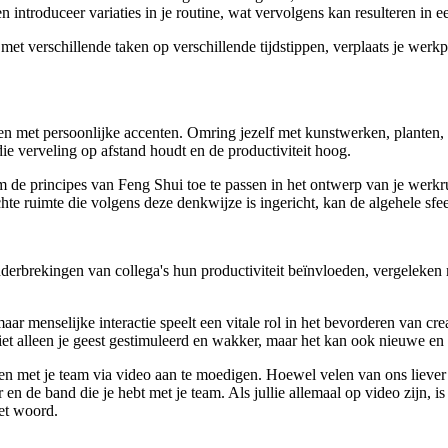
ntroduceer variaties in je routine, wat vervolgens kan resulteren in e
met verschillende taken op verschillende tijdstippen, verplaats je werk
ren met persoonlijke accenten. Omring jezelf met kunstwerken, planten, 
ie verveling op afstand houdt en de productiviteit hoog.
 om de principes van Feng Shui toe te passen in het ontwerp van je wer
e ruimte die volgens deze denkwijze is ingericht, kan de algehele sfeer
rbrekingen van collega's hun productiviteit beïnvloeden, vergeleken 
menselijke interactie speelt een vitale rol in het bevorderen van creativ
niet alleen je geest gestimuleerd en wakker, maar het kan ook nieuwe e
en met je team via video aan te moedigen. Hoewel velen van ons liever
r en de band die je hebt met je team. Als jullie allemaal op video zijn, 
het woord.