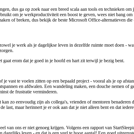
eringen, dus ga op zoek naar een breed scala aan tools en technieken om
bruikt om je werkproductiviteit een boost te geven, wees niet bang om
 maken of breken, dus bekijk de beste Microsoft Office-alternatieven di
 zowel je werk als je dagelijkse leven in dezelfde ruimte moet doen - wa
 zorgen.
t gaat erom dat je goed in je hoofd en hart zit terwijl je bezig bent.
 vast te voelen zitten op een bepaald project - vooral als je op afstand
ontspannen en afdwalen. Een wandeling maken, een douche nemen of ge
minst de frustratie verminderen.
it kan zo eenvoudig zijn als collega's, vrienden of mentoren benaderen
de last, maar herinnert je er ook aan dat je niet alleen bent en dat iedere
eveel van ons er niet genoeg krijgen. Volgens een rapport van StartSle
dagelijks leven - en dat is een veel te hoog aantal! Een goed uitgeruste