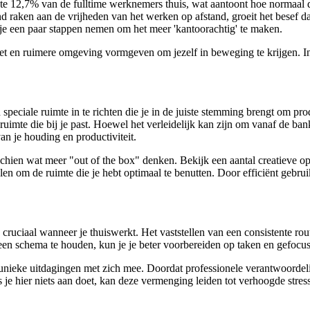
te 12,7% van de fulltime werknemers thuis, wat aantoont hoe normaal
ken aan de vrijheden van het werken op afstand, groeit het besef dat h
 je een paar stappen nemen om het meer 'kantoorachtig' te maken.
et en ruimere omgeving vormgeven om jezelf in beweging te krijgen. In d
eciale ruimte in te richten die je in de juiste stemming brengt om prod
imte die bij je past. Hoewel het verleidelijk kan zijn om vanaf de ban
n je houding en productiviteit.
isschien wat meer "out of the box" denken. Bekijk een aantal creatieve 
en om de ruimte die je hebt optimaal te benutten. Door efficiënt gebr
cruciaal wanneer je thuiswerkt. Het vaststellen van een consistente rout
 een schema te houden, kun je je beter voorbereiden op taken en gefocust
unieke uitdagingen met zich mee. Doordat professionele verantwoordel
e hier niets aan doet, kan deze vermenging leiden tot verhoogde stress