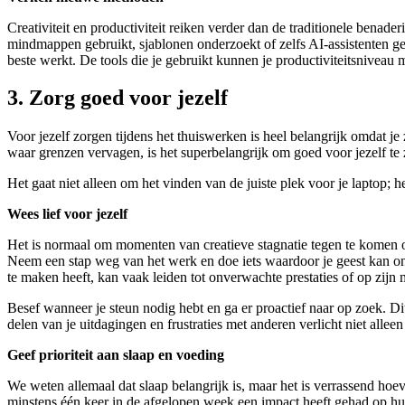
Creativiteit en productiviteit reiken verder dan de traditionele benad
mindmappen gebruikt, sjablonen onderzoekt of zelfs AI-assistenten ge
beste werkt. De tools die je gebruikt kunnen je productiviteitsniveau
3. Zorg goed voor jezelf
Voor jezelf zorgen tijdens het thuiswerken is heel belangrijk omdat je
waar grenzen vervagen, is het superbelangrijk om goed voor jezelf te
Het gaat niet alleen om het vinden van de juiste plek voor je laptop; he
Wees lief voor jezelf
Het is normaal om momenten van creatieve stagnatie tegen te komen of je
Neem een stap weg van het werk en doe iets waardoor je geest kan 
te maken heeft, kan vaak leiden tot onverwachte prestaties of op zijn 
Besef wanneer je steun nodig hebt en ga er proactief naar op zoek. D
delen van je uitdagingen en frustraties met anderen verlicht niet alleen 
Geef prioriteit aan slaap en voeding
We weten allemaal dat slaap belangrijk is, maar het is verrassend ho
minstens één keer in de afgelopen week een impact heeft gehad op hun 