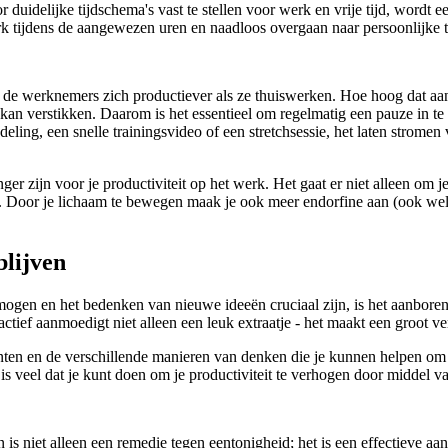
idelijke tijdschema's vast te stellen voor werk en vrije tijd, wordt ee
k tijdens de aangewezen uren en naadloos overgaan naar persoonlijke ti
e werknemers zich productiever als ze thuiswerken. Hoe hoog dat aantal
t kan verstikken. Daarom is het essentieel om regelmatig een pauze in t
ling, een snelle trainingsvideo of een stretchsessie, het laten stromen v
 zijn voor je productiviteit op het werk. Het gaat er niet alleen om j
ert. Door je lichaam te bewegen maak je ook meer endorfine aan (ook we
blijven
gen en het bedenken van nieuwe ideeën cruciaal zijn, is het aanboren va
actief aanmoedigt niet alleen een leuk extraatje - het maakt een groot ve
ten en de verschillende manieren van denken die je kunnen helpen om je
is veel dat je kunt doen om je productiviteit te verhogen door middel van
is niet alleen een remedie tegen eentonigheid; het is een effectieve aanp