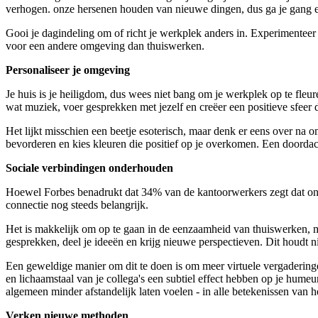
verhogen. onze hersenen houden van nieuwe dingen, dus ga je gang en i
Gooi je dagindeling om of richt je werkplek anders in. Experimenteer 
voor een andere omgeving dan thuiswerken.
Personaliseer je omgeving
Je huis is je heiligdom, dus wees niet bang om je werkplek op te fleu
wat muziek, voer gesprekken met jezelf en creëer een positieve sfeer d
Het lijkt misschien een beetje esoterisch, maar denk er eens over na
bevorderen en kies kleuren die positief op je overkomen. Een doordacht
Sociale verbindingen onderhouden
Hoewel Forbes benadrukt dat 34% van de kantoorwerkers zegt dat onde
connectie nog steeds belangrijk.
Het is makkelijk om op te gaan in de eenzaamheid van thuiswerken, maar 
gesprekken, deel je ideeën en krijg nieuwe perspectieven. Dit houdt 
Een geweldige manier om dit te doen is om meer virtuele vergadering
en lichaamstaal van je collega's een subtiel effect hebben op je humeu
algemeen minder afstandelijk laten voelen - in alle betekenissen van 
Verken nieuwe methoden