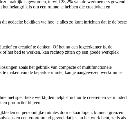
 deze praktijk is geworden, terwijl 28,2% van de werknemers gewend
et belangrijk is om een ruimte te hebben die creativiteit en
it gedeelte bekijken we hoe je alles zo kunt inrichten dat je de beste
uctief en creatief te denken. Of het nu een logeerkamer is, de
k of het bed te werken, kan rechtop zitten op een goede werkplek
oplossingen zoals het gebruik van compacte of multifunctionele
uik te maken van de beperkte ruimte, kan je aangewezen werkruimte
ine met specifieke werktijden helpt structuur te creëren en vermindert
 en productief blijven.
ijkheden en persoonlijke ruimtes door elkaar lopen, kunnen grenzen
niveaus en een voortdurend gevoel dat je aan het werk bent, zelfs als