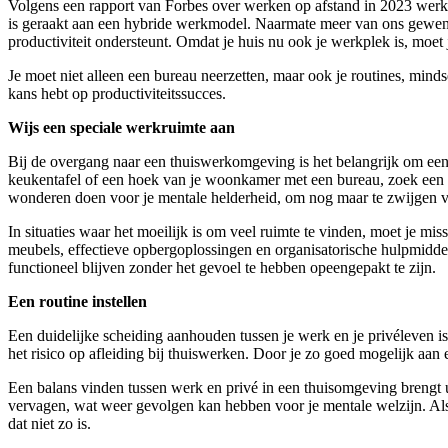
Volgens een rapport van Forbes over werken op afstand in 2023 werk
is geraakt aan een hybride werkmodel. Naarmate meer van ons gewend ra
productiviteit ondersteunt. Omdat je huis nu ook je werkplek is, moet
Je moet niet alleen een bureau neerzetten, maar ook je routines, minds
kans hebt op productiviteitssucces.
Wijs een speciale werkruimte aan
Bij de overgang naar een thuiswerkomgeving is het belangrijk om een sp
keukentafel of een hoek van je woonkamer met een bureau, zoek een ru
wonderen doen voor je mentale helderheid, om nog maar te zwijgen va
In situaties waar het moeilijk is om veel ruimte te vinden, moet je m
meubels, effectieve opbergoplossingen en organisatorische hulpmiddel
functioneel blijven zonder het gevoel te hebben opeengepakt te zijn.
Een routine instellen
Een duidelijke scheiding aanhouden tussen je werk en je privéleven is 
het risico op afleiding bij thuiswerken. Door je zo goed mogelijk aan
Een balans vinden tussen werk en privé in een thuisomgeving brengt 
vervagen, wat weer gevolgen kan hebben voor je mentale welzijn. Als j
dat niet zo is.