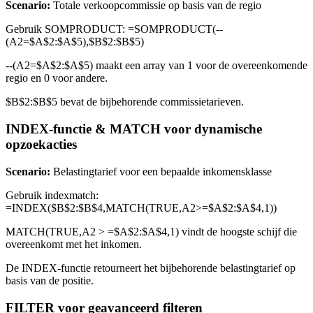
Scenario:
Totale verkoopcommissie op basis van de regio
Gebruik SOMPRODUCT: =SOMPRODUCT(--
(A2=$A$2:$A$5),$B$2:$B$5)
--(A2=$A$2:$A$5) maakt een array van 1 voor de overeenkomende
regio en 0 voor andere.
$B$2:$B$5 bevat de bijbehorende commissietarieven.
INDEX-functie & MATCH voor dynamische
opzoekacties
Scenario:
Belastingtarief voor een bepaalde inkomensklasse
Gebruik indexmatch:
=INDEX($B$2:$B$4,MATCH(TRUE,A2>=$A$2:$A$4,1))
MATCH(TRUE,A2 > =$A$2:$A$4,1) vindt de hoogste schijf die
overeenkomt met het inkomen.
De INDEX-functie retourneert het bijbehorende belastingtarief op
basis van de positie.
FILTER voor geavanceerd filteren