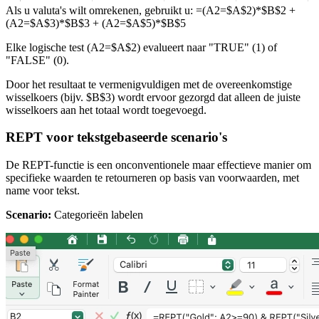
Als u valuta's wilt omrekenen, gebruikt u: =(A2=$A$2)*$B$2 +
(A2=$A$3)*$B$3 + (A2=$A$5)*$B$5
Elke logische test (A2=$A$2) evalueert naar "TRUE" (1) of
"FALSE" (0).
Door het resultaat te vermenigvuldigen met de overeenkomstige
wisselkoers (bijv. $B$3) wordt ervoor gezorgd dat alleen de juiste
wisselkoers aan het totaal wordt toegevoegd.
REPT voor tekstgebaseerde scenario's
De REPT-functie is een onconventionele maar effectieve manier om
specifieke waarden te retourneren op basis van voorwaarden, met
name voor tekst.
Scenario:
Categorieën labelen