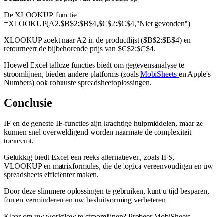
De XLOOKUP-functie
=XLOOKUP(A2,$B$2:$B$4,$C$2:$C$4,"Niet gevonden")
XLOOKUP zoekt naar A2 in de productlijst ($B$2:$B$4) en
retourneert de bijbehorende prijs van $C$2:$C$4.
Hoewel Excel talloze functies biedt om gegevensanalyse te
stroomlijnen, bieden andere platforms (zoals
MobiSheets
en Apple's
Numbers) ook robuuste spreadsheetoplossingen.
Conclusie
IF en de geneste IF-functies zijn krachtige hulpmiddelen, maar ze
kunnen snel overweldigend worden naarmate de complexiteit
toeneemt.
Gelukkig biedt Excel een reeks alternatieven, zoals IFS,
VLOOKUP en matrixformules, die de logica vereenvoudigen en uw
spreadsheets efficiënter maken.
Door deze slimmere oplossingen te gebruiken, kunt u tijd besparen,
fouten verminderen en uw besluitvorming verbeteren.
Klaar om uw workflow te stroomlijnen? Probeer MobiSheets