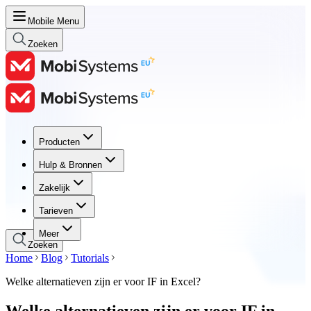
Mobile Menu
Zoeken
Producten
Producten
Hulp & Bronnen
Hulp & Bronnen
Zakelijk
Zakelijk
Tarieven
Tarieven
Meer
Zoeken
Home
Blog
Tutorials
Welke alternatieven zijn er voor IF in Excel?
Welke alternatieven zijn er voor IF in