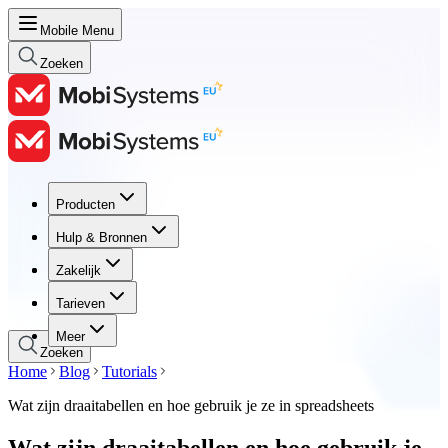
Mobile Menu
Zoeken
Producten
Producten
Hulp & Bronnen
Hulp & Bronnen
Zakelijk
Zakelijk
Tarieven
Tarieven
Meer
Zoeken
Home
Blog
Tutorials
Wat zijn draaitabellen en hoe gebruik je ze in spreadsheets
Wat zijn draaitabellen en hoe gebruik je