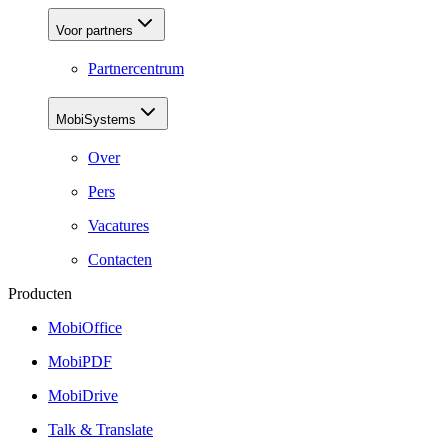
Voor partners
Partnercentrum
MobiSystems
Over
Pers
Vacatures
Contacten
Producten
MobiOffice
MobiPDF
MobiDrive
Talk & Translate