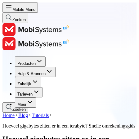
Mobile Menu
Zoeken
Producten
Producten
Hulp & Bronnen
Hulp & Bronnen
Zakelijk
Zakelijk
Tarieven
Tarieven
Meer
Zoeken
Home
Blog
Tutorials
Hoeveel gigabytes zitten er in een terabyte? Snelle omrekeningsgids
Hoeveel gigabytes zitten er in een