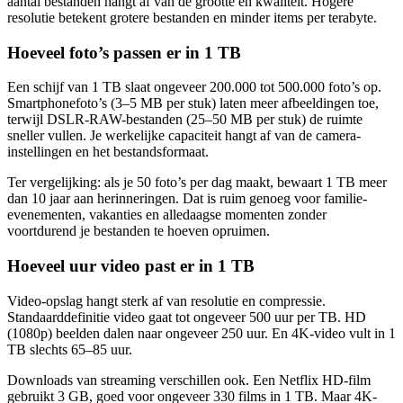
aantal bestanden hangt af van de grootte en kwaliteit. Hogere
resolutie betekent grotere bestanden en minder items per terabyte.
Hoeveel foto’s passen er in 1 TB
Een schijf van 1 TB slaat ongeveer 200.000 tot 500.000 foto’s op.
Smartphonefoto’s (3–5 MB per stuk) laten meer afbeeldingen toe,
terwijl DSLR-RAW-bestanden (25–50 MB per stuk) de ruimte
sneller vullen. Je werkelijke capaciteit hangt af van de camera-
instellingen en het bestandsformaat.
Ter vergelijking: als je 50 foto’s per dag maakt, bewaart 1 TB meer
dan 10 jaar aan herinneringen. Dat is ruim genoeg voor familie-
evenementen, vakanties en alledaagse momenten zonder
voortdurend je bestanden te hoeven opruimen.
Hoeveel uur video past er in 1 TB
Video-opslag hangt sterk af van resolutie en compressie.
Standaarddefinitie video gaat tot ongeveer 500 uur per TB. HD
(1080p) beelden dalen naar ongeveer 250 uur. En 4K-video vult in 1
TB slechts 65–85 uur.
Downloads van streaming verschillen ook. Een Netflix HD-film
gebruikt 3 GB, goed voor ongeveer 330 films in 1 TB. Maar 4K-