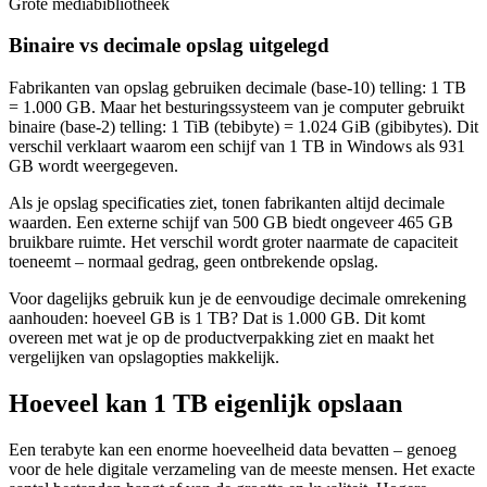
Grote mediabibliotheek
Binaire vs decimale opslag uitgelegd
Fabrikanten van opslag gebruiken decimale (base-10) telling: 1 TB
= 1.000 GB. Maar het besturingssysteem van je computer gebruikt
binaire (base-2) telling: 1 TiB (tebibyte) = 1.024 GiB (gibibytes). Dit
verschil verklaart waarom een schijf van 1 TB in Windows als 931
GB wordt weergegeven.
Als je opslag specificaties ziet, tonen fabrikanten altijd decimale
waarden. Een externe schijf van 500 GB biedt ongeveer 465 GB
bruikbare ruimte. Het verschil wordt groter naarmate de capaciteit
toeneemt – normaal gedrag, geen ontbrekende opslag.
Voor dagelijks gebruik kun je de eenvoudige decimale omrekening
aanhouden: hoeveel GB is 1 TB? Dat is 1.000 GB. Dit komt
overeen met wat je op de productverpakking ziet en maakt het
vergelijken van opslagopties makkelijk.
Hoeveel kan 1 TB eigenlijk opslaan
Een terabyte kan een enorme hoeveelheid data bevatten – genoeg
voor de hele digitale verzameling van de meeste mensen. Het exacte