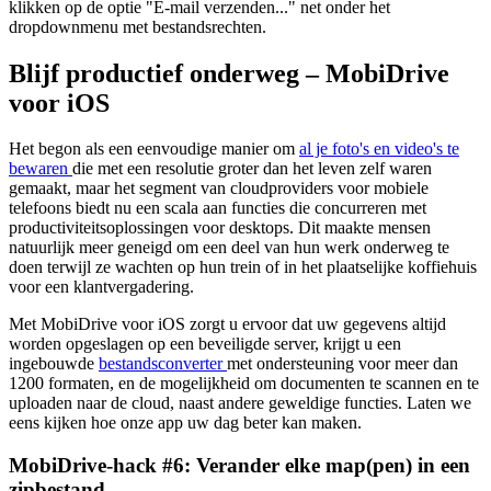
klikken op de optie "E-mail verzenden..." net onder het
dropdownmenu met bestandsrechten.
Blijf productief onderweg – MobiDrive
voor iOS
Het begon als een eenvoudige manier om
al je foto's en video's te
bewaren
die met een resolutie groter dan het leven zelf waren
gemaakt, maar het segment van cloudproviders voor mobiele
telefoons biedt nu een scala aan functies die concurreren met
productiviteitsoplossingen voor desktops. Dit maakte mensen
natuurlijk meer geneigd om een deel van hun werk onderweg te
doen terwijl ze wachten op hun trein of in het plaatselijke koffiehuis
voor een klantvergadering.
Met MobiDrive voor iOS zorgt u ervoor dat uw gegevens altijd
worden opgeslagen op een beveiligde server, krijgt u een
ingebouwde
bestandsconverter
met ondersteuning voor meer dan
1200 formaten, en de mogelijkheid om documenten te scannen en te
uploaden naar de cloud, naast andere geweldige functies. Laten we
eens kijken hoe onze app uw dag beter kan maken.
MobiDrive-hack #6: Verander elke map(pen) in een
zipbestand