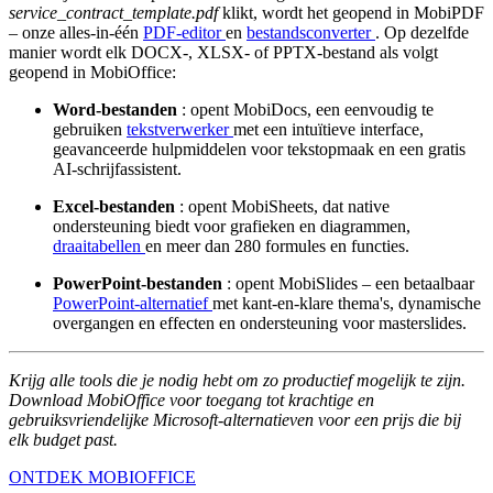
service_contract_template.pdf
klikt, wordt het geopend in MobiPDF
– onze alles-in-één
PDF-editor
en
bestandsconverter
. Op dezelfde
manier wordt elk DOCX-, XLSX- of PPTX-bestand als volgt
geopend in MobiOffice:
Word-bestanden
: opent MobiDocs, een eenvoudig te
gebruiken
tekstverwerker
met een intuïtieve interface,
geavanceerde hulpmiddelen voor tekstopmaak en een gratis
AI-schrijfassistent.
Excel-bestanden
: opent MobiSheets, dat native
ondersteuning biedt voor grafieken en diagrammen,
draaitabellen
en meer dan 280 formules en functies.
PowerPoint-bestanden
: opent MobiSlides – een betaalbaar
PowerPoint-alternatief
met kant-en-klare thema's, dynamische
overgangen en effecten en ondersteuning voor masterslides.
Krijg alle tools die je nodig hebt om zo productief mogelijk te zijn.
Download MobiOffice voor toegang tot krachtige en
gebruiksvriendelijke Microsoft-alternatieven voor een prijs die bij
elk budget past.
ONTDEK MOBIOFFICE