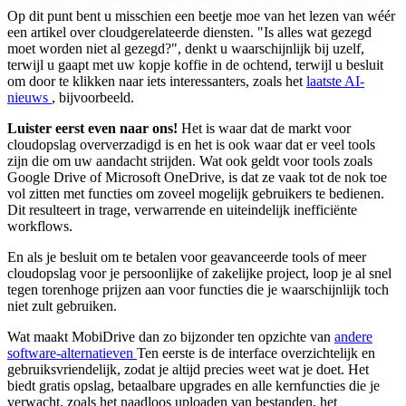
Op dit punt bent u misschien een beetje moe van het lezen van wéér
een artikel over cloudgerelateerde diensten. "Is alles wat gezegd
moet worden niet al gezegd?", denkt u waarschijnlijk bij uzelf,
terwijl u gaapt met uw kopje koffie in de ochtend, terwijl u besluit
om door te klikken naar iets interessanters, zoals het
laatste AI-
nieuws
, bijvoorbeeld.
Luister eerst even naar ons!
Het is waar dat de markt voor
cloudopslag oververzadigd is en het is ook waar dat er veel tools
zijn die om uw aandacht strijden. Wat ook geldt voor tools zoals
Google Drive of Microsoft OneDrive, is dat ze vaak tot de nok toe
vol zitten met functies om zoveel mogelijk gebruikers te bedienen.
Dit resulteert in trage, verwarrende en uiteindelijk inefficiënte
workflows.
En als je besluit om te betalen voor geavanceerde tools of meer
cloudopslag voor je persoonlijke of zakelijke project, loop je al snel
tegen torenhoge prijzen aan voor functies die je waarschijnlijk toch
niet zult gebruiken.
Wat maakt MobiDrive dan zo bijzonder ten opzichte van
andere
software-alternatieven
Ten eerste is de interface overzichtelijk en
gebruiksvriendelijk, zodat je altijd precies weet wat je doet. Het
biedt gratis opslag, betaalbare upgrades en alle kernfuncties die je
verwacht, zoals het naadloos uploaden van bestanden, het