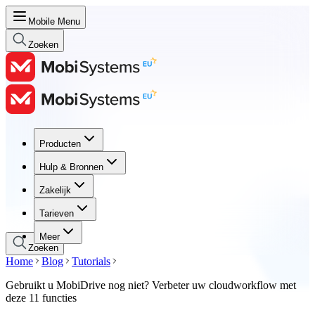
Mobile Menu
Zoeken
Producten
Producten
Hulp & Bronnen
Hulp & Bronnen
Zakelijk
Zakelijk
Tarieven
Tarieven
Meer
Zoeken
Home
Blog
Tutorials
Gebruikt u MobiDrive nog niet? Verbeter uw cloudworkflow met
deze 11 functies