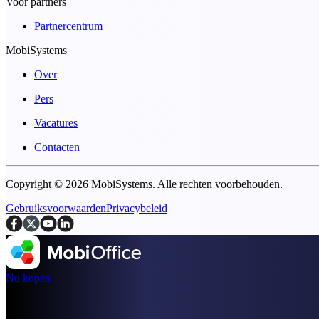
Voor partners
Partnercentrum
MobiSystems
Over
Pers
Vacatures
Contacten
Copyright © 2026 MobiSystems. Alle rechten voorbehouden.
Gebruiksvoorwaarden
Privacybeleid
Nu kopen