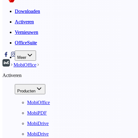
Downloaden
Downloaden
Activeren
Activeren
Vernieuwen
Vernieuwen
OfficeSuite
OfficeSuite
Meer
MobiOffice
Activeren
Producten
MobiOffice
MobiPDF
MobiDrive
MobiDrive