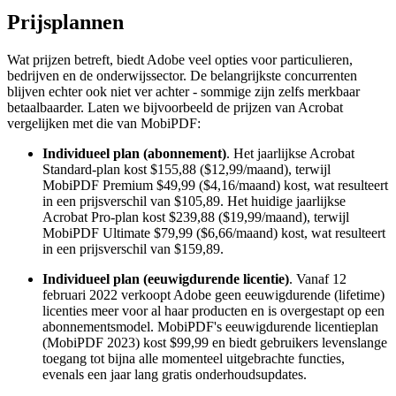
Prijsplannen
Wat prijzen betreft, biedt Adobe veel opties voor particulieren,
bedrijven en de onderwijssector. De belangrijkste concurrenten
blijven echter ook niet ver achter - sommige zijn zelfs merkbaar
betaalbaarder. Laten we bijvoorbeeld de prijzen van Acrobat
vergelijken met die van MobiPDF:
Individueel plan (abonnement)
. Het jaarlijkse Acrobat
Standard-plan kost $155,88 ($12,99/maand), terwijl
MobiPDF Premium $49,99 ($4,16/maand) kost, wat resulteert
in een prijsverschil van $105,89. Het huidige jaarlijkse
Acrobat Pro-plan kost $239,88 ($19,99/maand), terwijl
MobiPDF Ultimate $79,99 ($6,66/maand) kost, wat resulteert
in een prijsverschil van $159,89.
Individueel plan (eeuwigdurende licentie)
. Vanaf 12
februari 2022 verkoopt Adobe geen eeuwigdurende (lifetime)
licenties meer voor al haar producten en is overgestapt op een
abonnementsmodel. MobiPDF's eeuwigdurende licentieplan
(MobiPDF 2023) kost $99,99 en biedt gebruikers levenslange
toegang tot bijna alle momenteel uitgebrachte functies,
evenals een jaar lang gratis onderhoudsupdates.