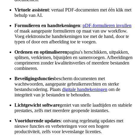
Virtuele assistent
: vertaal PDF-documenten met één klik met
behulp van AI.
Formulieren en handtekeningen
:
pDF-formulieren invullen
of maak aangepaste formulieren op maat van uw workflow.
Voeg elektronische handtekeningen toe met de hand, door te
typen of door een afbeelding toe te voegen.
Ordenen en optimaliseren
pagina's herschikken, uitpakken,
splitsen, verkleinen, bijsnijden en samenvoegen. Afbeeldingen
comprimeren zonder kwaliteitsverlies of meerdere bestanden
combineren.
Beveiligingsfuncties
bescherm documenten met
wachtwoorden, aangepaste gebruikersrechten en sterke
bestandscodering. Plaats
digitale handtekeningen
om de
integriteit van je bestanden te behouden.
Lichtgewicht software
geniet van snelle laadtijden en stabiele
prestaties, zelfs met meerdere geopende instanties.
Voortdurende updates
: ontvang regelmatig updates met
nieuwe functies en verbeteringen voor een hogere
productiviteit, zelfs voor levenslange licenties.