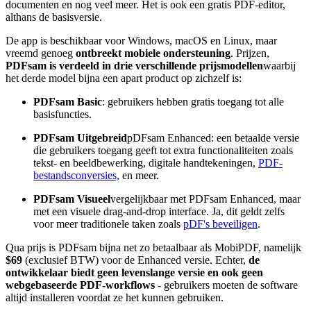
documenten en nog veel meer. Het is ook een gratis PDF-editor,
althans de basisversie.
De app is beschikbaar voor Windows, macOS en Linux, maar
vreemd genoeg
ontbreekt mobiele ondersteuning
. Prijzen,
PDFsam is verdeeld in drie verschillende prijsmodellen
waarbij
het derde model bijna een apart product op zichzelf is:
PDFsam Basic
: gebruikers hebben gratis toegang tot alle
basisfuncties.
PDFsam Uitgebreid
pDFsam Enhanced: een betaalde versie
die gebruikers toegang geeft tot extra functionaliteiten zoals
tekst- en beeldbewerking, digitale handtekeningen,
PDF-
bestandsconversies,
en meer.
PDFsam Visueel
vergelijkbaar met PDFsam Enhanced, maar
met een visuele drag-and-drop interface. Ja, dit geldt zelfs
voor meer traditionele taken zoals
pDF's beveiligen
.
Qua prijs is PDFsam bijna net zo betaalbaar als MobiPDF, namelijk
$69
(exclusief BTW) voor de Enhanced versie. Echter,
de
ontwikkelaar biedt geen levenslange versie en ook geen
webgebaseerde PDF-workflows
- gebruikers moeten de software
altijd installeren voordat ze het kunnen gebruiken.