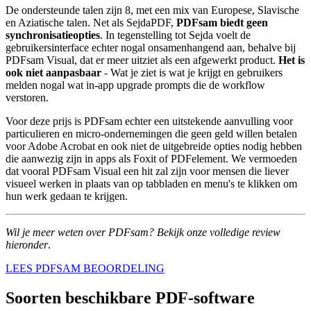
De ondersteunde talen zijn 8, met een mix van Europese, Slavische
en Aziatische talen. Net als SejdaPDF,
PDFsam biedt geen
synchronisatieopties
. In tegenstelling tot Sejda voelt de
gebruikersinterface echter nogal onsamenhangend aan, behalve bij
PDFsam Visual, dat er meer uitziet als een afgewerkt product.
Het is
ook niet aanpasbaar
- Wat je ziet is wat je krijgt en gebruikers
melden nogal wat in-app upgrade prompts die de workflow
verstoren.
Voor deze prijs is PDFsam echter een uitstekende aanvulling voor
particulieren en micro-ondernemingen die geen geld willen betalen
voor Adobe Acrobat en ook niet de uitgebreide opties nodig hebben
die aanwezig zijn in apps als Foxit of PDFelement. We vermoeden
dat vooral PDFsam Visual een hit zal zijn voor mensen die liever
visueel werken in plaats van op tabbladen en menu's te klikken om
hun werk gedaan te krijgen.
Wil je meer weten over PDFsam? Bekijk onze volledige review
hieronder
.
LEES PDFSAM BEOORDELING
Soorten beschikbare PDF-software