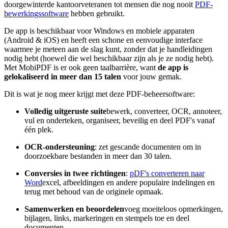
doorgewinterde kantoorveteranen tot mensen die nog nooit
PDF-
bewerkingssoftware
hebben gebruikt.
De app is beschikbaar voor Windows en mobiele apparaten
(Android & iOS) en heeft een schone en eenvoudige interface
waarmee je meteen aan de slag kunt, zonder dat je handleidingen
nodig hebt (hoewel die wel beschikbaar zijn als je ze nodig hebt).
Met MobiPDF is er ook geen taalbarrière, want
de app is
gelokaliseerd in meer dan 15 talen
voor jouw gemak.
Dit is wat je nog meer krijgt met deze PDF-beheersoftware:
Volledig uitgeruste suite
bewerk, converteer, OCR, annoteer,
vul en onderteken, organiseer, beveilig en deel PDF's vanaf
één plek.
OCR-ondersteuning
: zet gescande documenten om in
doorzoekbare bestanden in meer dan 30 talen.
Conversies in twee richtingen
:
pDF's converteren naar
Word
excel, afbeeldingen en andere populaire indelingen en
terug met behoud van de originele opmaak.
Samenwerken en beoordelen
voeg moeiteloos opmerkingen,
bijlagen, links, markeringen en stempels toe en deel
documenten.