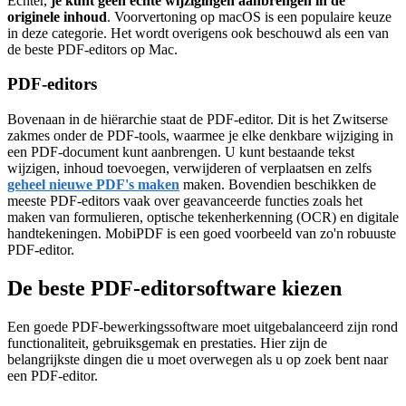
Echter,
je kunt geen echte wijzigingen aanbrengen in de
originele inhoud
. Voorvertoning op macOS is een populaire keuze
in deze categorie. Het wordt overigens ook beschouwd als een van
de beste PDF-editors op Mac.
PDF-editors
Bovenaan in de hiërarchie staat de PDF-editor. Dit is het Zwitserse
zakmes onder de PDF-tools, waarmee je elke denkbare wijziging in
een PDF-document kunt aanbrengen. U kunt bestaande tekst
wijzigen, inhoud toevoegen, verwijderen of verplaatsen en zelfs
geheel nieuwe PDF's maken
maken. Bovendien beschikken de
meeste PDF-editors vaak over geavanceerde functies zoals het
maken van formulieren, optische tekenherkenning (OCR) en digitale
handtekeningen. MobiPDF is een goed voorbeeld van zo'n robuuste
PDF-editor.
De beste PDF-editorsoftware kiezen
Een goede PDF-bewerkingssoftware moet uitgebalanceerd zijn rond
functionaliteit, gebruiksgemak en prestaties. Hier zijn de
belangrijkste dingen die u moet overwegen als u op zoek bent naar
een PDF-editor.