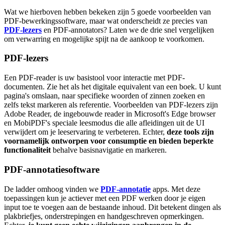
Wat we hierboven hebben bekeken zijn 5 goede voorbeelden van
PDF-bewerkingssoftware, maar wat onderscheidt ze precies van
PDF-lezers
en PDF-annotators? Laten we de drie snel vergelijken
om verwarring en mogelijke spijt na de aankoop te voorkomen.
PDF-lezers
Een PDF-reader is uw basistool voor interactie met PDF-
documenten. Zie het als het digitale equivalent van een boek. U kunt
pagina's omslaan, naar specifieke woorden of zinnen zoeken en
zelfs tekst markeren als referentie. Voorbeelden van PDF-lezers zijn
Adobe Reader, de ingebouwde reader in Microsoft's Edge browser
en MobiPDF's speciale leesmodus die alle afleidingen uit de UI
verwijdert om je leeservaring te verbeteren. Echter,
deze tools zijn
voornamelijk ontworpen voor consumptie en bieden beperkte
functionaliteit
behalve basisnavigatie en markeren.
PDF-annotatiesoftware
De ladder omhoog vinden we
PDF-annotatie
apps. Met deze
toepassingen kun je actiever met een PDF werken door je eigen
input toe te voegen aan de bestaande inhoud. Dit betekent dingen als
plakbriefjes, onderstrepingen en handgeschreven opmerkingen.