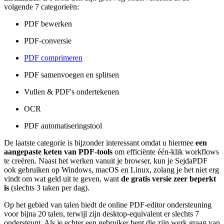
volgende 7 categorieën:
PDF bewerken
PDF-conversie
PDF comprimeren
PDF samenvoegen en splitsen
Vullen & PDF's ondertekenen
OCR
PDF automatiseringstool
De laatste categorie is bijzonder interessant omdat u hiermee
een
aangepaste keten van PDF-tools
om efficiënte één-klik workflows
te creëren. Naast het werken vanuit je browser, kun je SejdaPDF
ook gebruiken op Windows, macOS en Linux, zolang je het niet erg
vindt om wat geld uit te geven, want
de gratis versie zeer beperkt
is
(slechts 3 taken per dag).
Op het gebied van talen biedt de online PDF-editor ondersteuning
voor bijna 20 talen, terwijl zijn desktop-equivalent er slechts 7
ondersteunt. Als je echter een gebruiker bent die zijn werk graag van