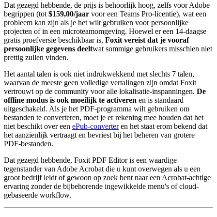
Dat gezegd hebbende, de prijs is behoorlijk hoog, zelfs voor Adobe
begrippen (tot
$159,00/jaar
voor een Teams Pro-licentie), wat een
probleem kan zijn als je het wilt gebruiken voor persoonlijke
projecten of in een microteamomgeving. Hoewel er een 14-daagse
gratis proefversie beschikbaar is,
Foxit vereist dat je vooraf
persoonlijke gegevens deelt
wat sommige gebruikers misschien niet
prettig zullen vinden.
Het aantal talen is ook niet indrukwekkend met slechts 7 talen,
waarvan de meeste geen volledige vertalingen zijn omdat Foxit
vertrouwt op de community voor alle lokalisatie-inspanningen.
De
offline modus is ook moeilijk te activeren
en is standaard
uitgeschakeld. Als je het PDF-programma wilt gebruiken om
bestanden te converteren, moet je er rekening mee houden dat het
niet beschikt over een
ePub-converter
en het staat erom bekend dat
het aanzienlijk vertraagt en bevriest bij het beheren van grotere
PDF-bestanden.
Dat gezegd hebbende, Foxit PDF Editor is een waardige
tegenstander van Adobe Acrobat die u kunt overwegen als u een
groot bedrijf leidt of gewoon op zoek bent naar een Acrobat-achtige
ervaring zonder de bijbehorende ingewikkelde menu's of cloud-
gebaseerde workflow.