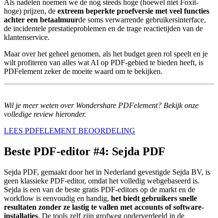
Als nadelen noemen we de nog steeds hoge (hoewel niet Foxit-
hoge) prijzen, de
extreem beperkte proefversie met veel functies
achter een betaalmuur
de soms verwarrende gebruikersinterface,
de incidentele prestatieproblemen en de trage reactietijden van de
klantenservice.
Maar over het geheel genomen, als het budget geen rol speelt en je
wilt profiteren van alles wat AI op PDF-gebied te bieden heeft, is
PDFelement zeker de moeite waard om te bekijken.
Wil je meer weten over Wondershare PDFelement? Bekijk onze
volledige review hieronder.
LEES PDFELEMENT BEOORDELING
Beste PDF-editor #4: Sejda PDF
Sejda PDF, gemaakt door het in Nederland gevestigde Sejda BV, is
geen klassieke PDF-editor, omdat het volledig webgebaseerd is.
Sejda is een van de beste gratis PDF-editors op de markt en de
workflow is eenvoudig en handig,
het biedt gebruikers snelle
resultaten zonder ze lastig te vallen met accounts of software-
installaties
. De tools zelf zijn grofweg onderverdeeld in de