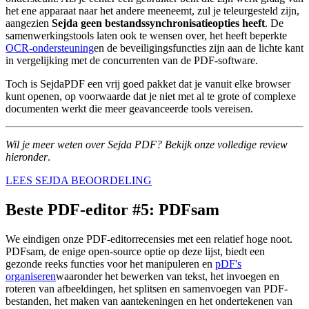
het ene apparaat naar het andere meeneemt, zul je teleurgesteld zijn,
aangezien
Sejda geen bestandssynchronisatieopties heeft
. De
samenwerkingstools laten ook te wensen over, het heeft beperkte
OCR-ondersteuning
en de beveiligingsfuncties zijn aan de lichte kant
in vergelijking met de concurrenten van de PDF-software.
Toch is SejdaPDF een vrij goed pakket dat je vanuit elke browser
kunt openen, op voorwaarde dat je niet met al te grote of complexe
documenten werkt die meer geavanceerde tools vereisen.
Wil je meer weten over Sejda PDF? Bekijk onze volledige review
hieronder
.
LEES SEJDA BEOORDELING
Beste PDF-editor #5: PDFsam
We eindigen onze PDF-editorrecensies met een relatief hoge noot.
PDFsam, de enige open-source optie op deze lijst, biedt een
gezonde reeks functies voor het manipuleren en
pDF's
organiseren
waaronder het bewerken van tekst, het invoegen en
roteren van afbeeldingen, het splitsen en samenvoegen van PDF-
bestanden, het maken van aantekeningen en het ondertekenen van