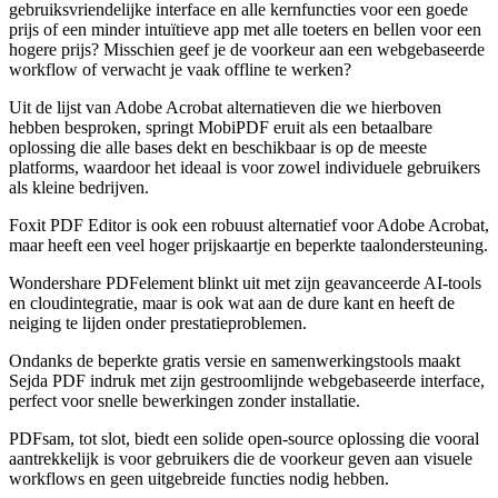
gebruiksvriendelijke interface en alle kernfuncties voor een goede
prijs of een minder intuïtieve app met alle toeters en bellen voor een
hogere prijs? Misschien geef je de voorkeur aan een webgebaseerde
workflow of verwacht je vaak offline te werken?
Uit de lijst van Adobe Acrobat alternatieven die we hierboven
hebben besproken, springt MobiPDF eruit als een betaalbare
oplossing die alle bases dekt en beschikbaar is op de meeste
platforms, waardoor het ideaal is voor zowel individuele gebruikers
als kleine bedrijven.
Foxit PDF Editor is ook een robuust alternatief voor Adobe Acrobat,
maar heeft een veel hoger prijskaartje en beperkte taalondersteuning.
Wondershare PDFelement blinkt uit met zijn geavanceerde AI-tools
en cloudintegratie, maar is ook wat aan de dure kant en heeft de
neiging te lijden onder prestatieproblemen.
Ondanks de beperkte gratis versie en samenwerkingstools maakt
Sejda PDF indruk met zijn gestroomlijnde webgebaseerde interface,
perfect voor snelle bewerkingen zonder installatie.
PDFsam, tot slot, biedt een solide open-source oplossing die vooral
aantrekkelijk is voor gebruikers die de voorkeur geven aan visuele
workflows en geen uitgebreide functies nodig hebben.