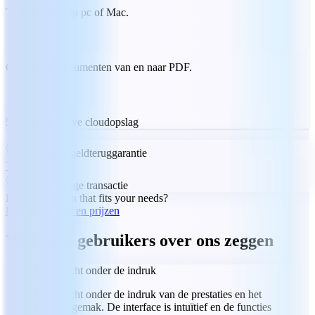
Te gebruiken op pc of Mac.
Converteer documenten van en naar PDF.
5 GB MobiDrive cloudopslag
30-daagse geldteruggarantie
Trustpilot
100% veilige transactie
Don't see a plan that fits your needs?
Bekijk plannen en prijzen
Wat onze gebruikers over ons zeggen
Ik ben echt onder de indruk
Ik ben echt onder de indruk van de prestaties en het
gebruiksgemak. De interface is intuïtief en de functies