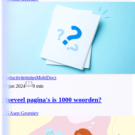
Productiviteitstips
MobiDocs
20 jun 2024
9
min
Hoeveel pagina's is 1000 woorden?
AG
Asen Georgiev