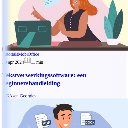
Tutorials
MobiOffice
30 apr 2024
11
min
Tekstverwerkingssoftware: een
beginnershandleiding
AG
Asen Georgiev