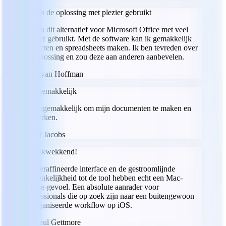
Ik heb de oplossing met plezier gebruikt
Ik heb dit alternatief voor Microsoft Office met veel
plezier gebruikt. Met de software kan ik gemakkelijk
projecten en spreadsheets maken. Ik ben tevreden over
de oplossing en zou deze aan anderen aanbevelen.
RH
Ryan Hoffman
Erg gemakkelijk
Supergemakkelijk om mijn documenten te maken en
bewerken.
JJ
Jeff Jacobs
Indrukwekkend!
De geraffineerde interface en de gestroomlijnde
toegankelijkheid tot de tool hebben echt een Mac-
Office-gevoel. Een absolute aanrader voor
professionals die op zoek zijn naar een buitengewoon
georganiseerde workflow op iOS.
PG
Paul Gettmore