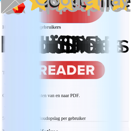
Het beste voor
solo-gebruikers
Onbeperkte toegang tot alles
Premiumfuncties
Te gebruiken op pc's, Macs, telefoons en tablets.
Converteer documenten van en naar PDF.
50 GB MobiDrive cloudopslag per gebruiker