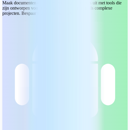
Maak documenten of voer eenvoudige correcties uit met tools die
zijn ontworpen voor zowel alledaags schrijven als complexe
projecten. Bespaar tijd en bereik meer.