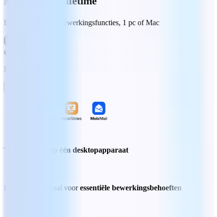
MobiOffice Lifetime
Essentiële kantoorbewerkingsfuncties, 1 pc of Mac
€ 89,99
Eenmalige aankoop
Nu kopen
Te gebruiken op één desktopapparaat
Eén betaling ideaal voor
essentiële bewerkingsbehoeften