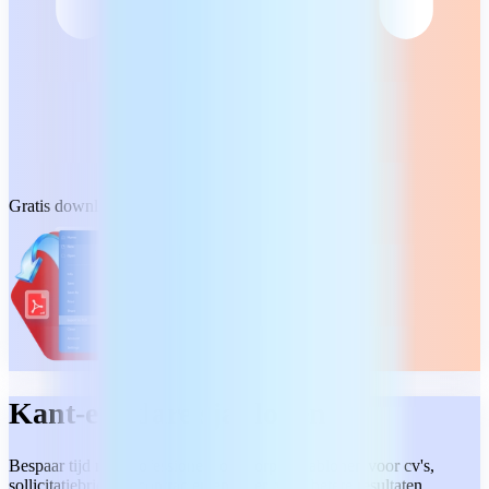
Gratis download
Kant-en-klare sjablonen
Bespaar tijd met professioneel ontworpen sjablonen voor cv's,
sollicitatiebrieven, contracten en meer, voor betere resultaten.