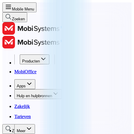
Mobile Menu
Zoeken
Producten
Producten
MobiOffice
MobiOffice
Apps
Apps
Hulp en hulpbronnen
Hulp en hulpbronnen
Zakelijk
Zakelijk
Tarieven
Tarieven
Zoeken
Meer