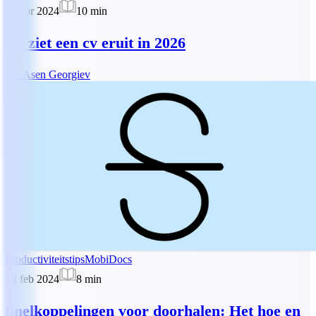
15 apr 2024
10
min
Zo ziet een cv eruit in 2026
AG
Asen Georgiev
Productiviteitstips
MobiDocs
13 feb 2024
8
min
Snelkoppelingen voor doorhalen: Het hoe en