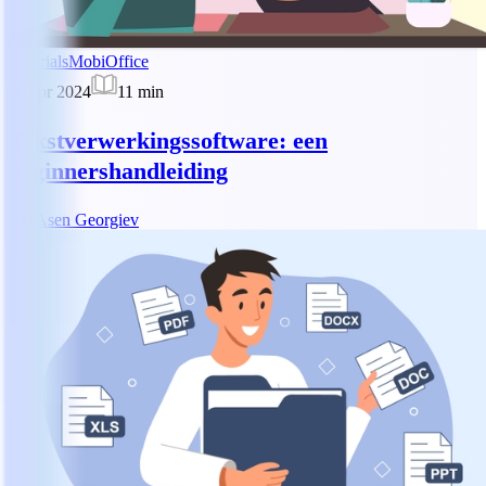
Tutorials
MobiOffice
30 apr 2024
11
min
Tekstverwerkingssoftware: een
beginnershandleiding
AG
Asen Georgiev