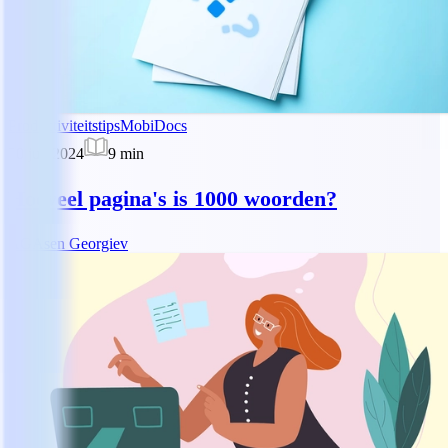
Productiviteitstips
MobiDocs
20 jun 2024
9
min
Hoeveel pagina's is 1000 woorden?
AG
Asen Georgiev