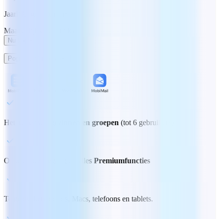
Jaarlijks gefactureerd
Maandelijks
Jaarlijks
Nu kopen
Poging 7 Vrije dagen
Het beste voor
gezinnen en groepen
(tot 6 gebruikers)
Onbeperkte toegang tot alles
Premiumfuncties
Te gebruiken op pc's, Macs, telefoons en tablets.