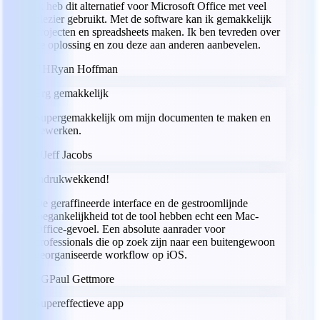
Ik heb dit alternatief voor Microsoft Office met veel
plezier gebruikt. Met de software kan ik gemakkelijk
projecten en spreadsheets maken. Ik ben tevreden over
de oplossing en zou deze aan anderen aanbevelen.
RH
Ryan Hoffman
Erg gemakkelijk
Supergemakkelijk om mijn documenten te maken en
bewerken.
JJ
Jeff Jacobs
Indrukwekkend!
De geraffineerde interface en de gestroomlijnde
toegankelijkheid tot de tool hebben echt een Mac-
Office-gevoel. Een absolute aanrader voor
professionals die op zoek zijn naar een buitengewoon
georganiseerde workflow op iOS.
PG
Paul Gettmore
Supereffectieve app