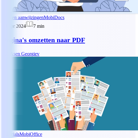
Tips en aanwijzingen
MobiDocs
23 apr 2024
7
min
Pagina's omzetten naar PDF
AG
Asen Georgiev
Tutorials
MobiOffice