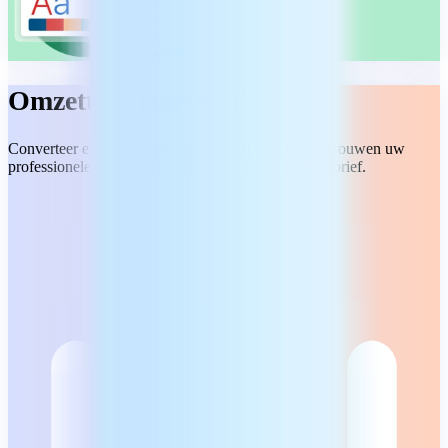
Omzetten naar PDF
Converteer elk document naar PDF en deel vol vertrouwen uw
professionele cv, officiële documenten of sollicitatiebrief.