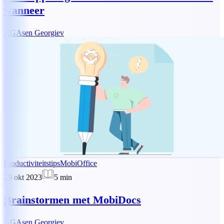
wanneer
AG
Asen Georgiev
Productiviteitstips
MobiOffice
29 okt 2023
5
min
Brainstormen met MobiDocs
AG
Asen Georgiev