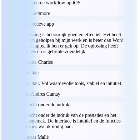
georganiseerde workflow op iOS.
PG
Paul Gettmore
Supereffectieve app
De oplossing is behoorlijk goed en effectief. Het heeft
me enorm geholpen bij mijn werk en is beter dan Word
of andere apps. Ik ben er gek op. De oplossing heeft
veel opties en is gebruiksvriendelijk.
MC
Milena Charles
Spectaculair
Spectaculair. Vol waardevolle tools, stabiel en intuïtief.
JC
Julio Andres Camay
Ik ben echt onder de indruk
Ik ben echt onder de indruk van de prestaties en het
gebruiksgemak. De interface is intuïtief en de functies
zijn precies wat ik nodig had.
LM
Labass Mallé