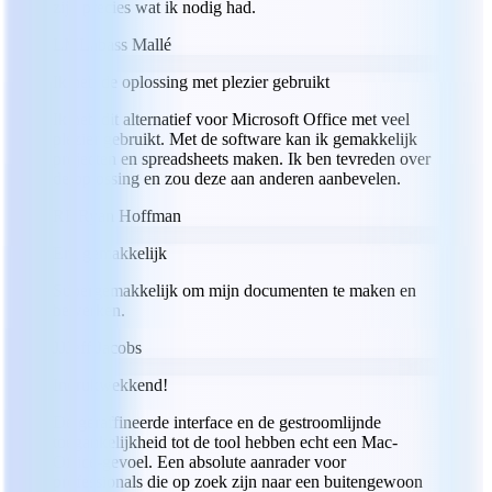
zijn precies wat ik nodig had.
LM
Labass Mallé
Ik heb de oplossing met plezier gebruikt
Ik heb dit alternatief voor Microsoft Office met veel
plezier gebruikt. Met de software kan ik gemakkelijk
projecten en spreadsheets maken. Ik ben tevreden over
de oplossing en zou deze aan anderen aanbevelen.
RH
Ryan Hoffman
Erg gemakkelijk
Supergemakkelijk om mijn documenten te maken en
bewerken.
JJ
Jeff Jacobs
Indrukwekkend!
De geraffineerde interface en de gestroomlijnde
toegankelijkheid tot de tool hebben echt een Mac-
Office-gevoel. Een absolute aanrader voor
professionals die op zoek zijn naar een buitengewoon