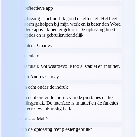
Supereffectieve app
De oplossing is behoorlijk goed en effectief. Het heeft
me enorm geholpen bij mijn werk en is beter dan Word
of andere apps. Ik ben er gek op. De oplossing heeft
veel opties en is gebruiksvriendelijk.
MC
Milena Charles
Spectaculair
Spectaculair. Vol waardevolle tools, stabiel en intuïtief.
JC
Julio Andres Camay
Ik ben echt onder de indruk
Ik ben echt onder de indruk van de prestaties en het
gebruiksgemak. De interface is intuïtief en de functies
zijn precies wat ik nodig had.
LM
Labass Mallé
Ik heb de oplossing met plezier gebruikt