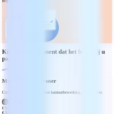
helpen navigeren.
Kies het abonnement dat het beste bij u
past.
MobiOffice Multi-user
Complete suite met tools voor kantoorbewerking, 6 gebruikers
€ 9,99
Bespaar 50%
€ 5,00
/maand