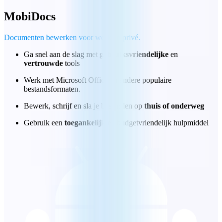
MobiDocs
Documenten bewerken voor werk en privé.
Ga snel aan de slag met
gebruiksvriendelijke
en
vertrouwde
tools
Werk met Microsoft Office en andere populaire
bestandsformaten.
Bewerk, schrijf en sla je bestanden op
thuis of onderweg
Gebruik een
toegankelijk
en budgetvriendelijk hulpmiddel