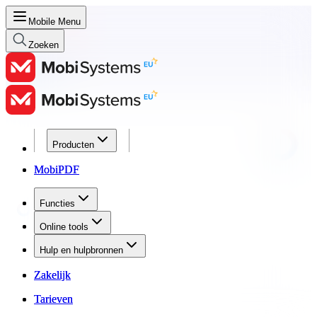
Mobile Menu
Zoeken
Producten
Producten
MobiPDF
MobiPDF
Functies
Functies
Online tools
Online tools
Hulp en hulpbronnen
Hulp en hulpbronnen
Zakelijk
Zakelijk
Tarieven
Tarieven