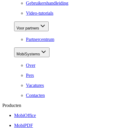
Gebruikershandleiding
Video-tutorials
Voor partners
Partnercentrum
MobiSystems
Over
Pers
Vacatures
Contacten
Producten
MobiOffice
MobiPDF