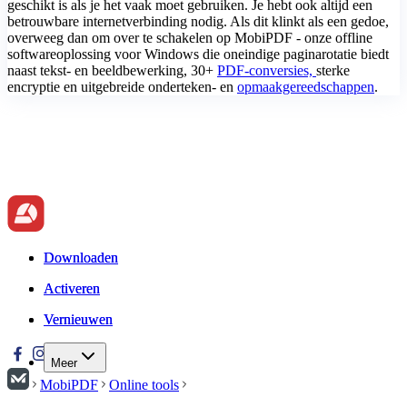
geschikt is als je het vaak moet gebruiken. Je hebt ook altijd een
betrouwbare internetverbinding nodig. Als dit klinkt als een gedoe,
overweeg dan om over te schakelen op MobiPDF - onze offline
softwareoplossing voor Windows die oneindige paginarotatie biedt
naast tekst- en beeldbewerking, 30+
PDF-conversies,
sterke
encryptie en uitgebreide onderteken- en
opmaakgereedschappen
.
Downloaden
Downloaden
Activeren
Activeren
Vernieuwen
Vernieuwen
Meer
MobiPDF
Online tools