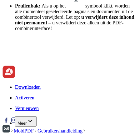
Prullenbak:
Als u op het
symbool klikt, worden
alle momenteel geselecteerde pagina's en documenten uit de
combinertool verwijderd. Let op:
u verwijdert deze inhoud
niet permanent
– u verwijdert deze alleen uit de PDF-
combinerinterface!
Downloaden
Downloaden
Activeren
Activeren
Vernieuwen
Vernieuwen
Meer
MobiPDF
Gebruikershandleiding