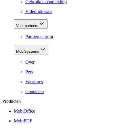
Gebruikershandleiding
Video-tutorials
Voor partners
Partnercentrum
MobiSystems
Over
Pers
Vacatures
Contacten
Producten
MobiOffice
MobiPDF