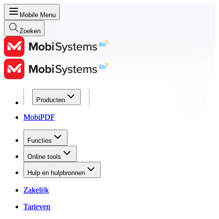
Mobile Menu
Zoeken
Producten
Producten
MobiPDF
MobiPDF
Functies
Functies
Online tools
Online tools
Hulp en hulpbronnen
Hulp en hulpbronnen
Zakelijk
Zakelijk
Tarieven
Tarieven