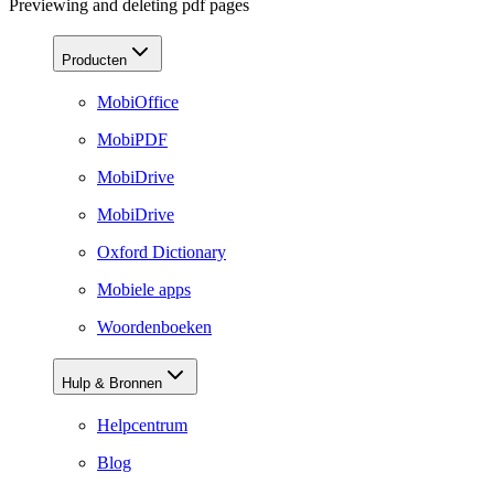
Previewing and deleting pdf pages
Producten
MobiOffice
MobiPDF
MobiDrive
MobiDrive
Oxford Dictionary
Mobiele apps
Woordenboeken
Hulp & Bronnen
Helpcentrum
Blog