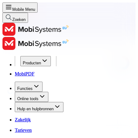
Mobile Menu
Zoeken
Producten
Producten
MobiPDF
MobiPDF
Functies
Functies
Online tools
Online tools
Hulp en hulpbronnen
Hulp en hulpbronnen
Zakelijk
Zakelijk
Tarieven
Tarieven