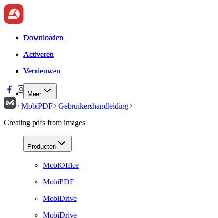
Downloaden
Downloaden
Activeren
Activeren
Vernieuwen
Vernieuwen
Meer
MobiPDF
Gebruikershandleiding
Creating pdfs from images
Producten
MobiOffice
MobiPDF
MobiDrive
MobiDrive