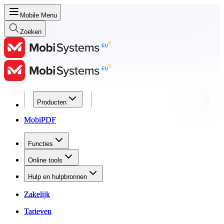
Mobile Menu
Zoeken
Producten
Producten
MobiPDF
MobiPDF
Functies
Functies
Online tools
Online tools
Hulp en hulpbronnen
Hulp en hulpbronnen
Zakelijk
Zakelijk
Tarieven
Tarieven