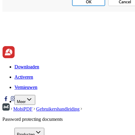
Downloaden
Downloaden
Activeren
Activeren
Vernieuwen
Vernieuwen
Meer
MobiPDF
Gebruikershandleiding
Password protecting documents
Producten