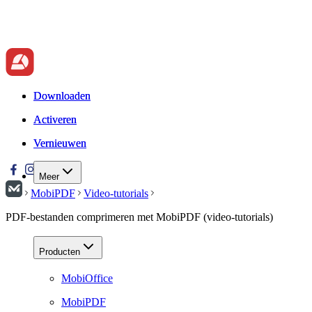
Downloaden
Downloaden
Activeren
Activeren
Vernieuwen
Vernieuwen
Meer
MobiPDF
Video-tutorials
PDF-bestanden comprimeren met MobiPDF (video-tutorials)
Producten
MobiOffice
MobiPDF