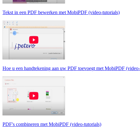
Tekst in een PDF bewerken met MobiPDF (video-tutorials)
Hoe u een handtekening aan uw PDF toevoegt met MobiPDF (video-tu
PDF's combineren met MobiPDF (video-tutorials)