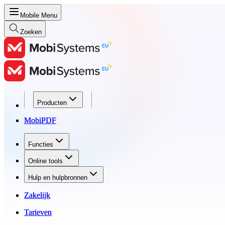
Mobile Menu
Zoeken
Producten
Producten
MobiPDF
MobiPDF
Functies
Functies
Online tools
Online tools
Hulp en hulpbronnen
Hulp en hulpbronnen
Zakelijk
Zakelijk
Tarieven
Tarieven